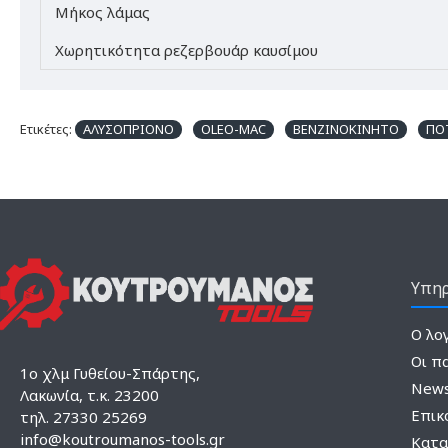
Μήκος λάμας
Χωρητικότητα ρεζερβουάρ καυσίμου
Ετικέτες:
ΑΛΥΣΟΠΡΙΟΝΟ
OLEO-MAC
ΒΕΝΖΙΝΟΚΙΝΗΤΟ
ΠΟ
Υπηρ
Ο λο
Οι π
1ο χλμ Γυθείου-Σπάρτης,
News
Λακωνία, τ.κ. 23200
Επικ
τηλ. 27330 25269
info@koutroumanos-tools.gr
Κατα