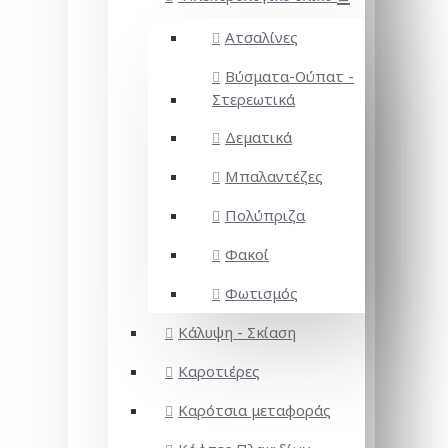
Ατσαλίνες
Βύσματα-Ούπατ -
Στερεωτικά
Δεματικά
Μπαλαντέζες
Πολύπριζα
Φακοί
Φωτισμός
Κάλυψη - Σκίαση
Καροτιέρες
Καρότσια μεταφοράς