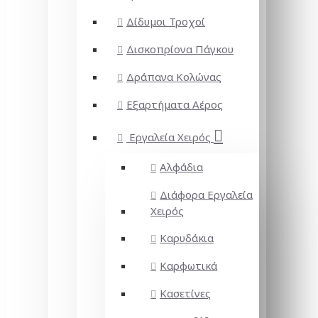
Δίδυμοι Τροχοί
Δισκοπρίονα Πάγκου
Δράπανα Κολώνας
Εξαρτήματα Αέρος
Εργαλεία Χειρός
Αλφάδια
Διάφορα Εργαλεία
Χειρός
Καρυδάκια
Καρφωτικά
Κασετίνες