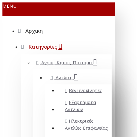
MENU
Αρχική
Κατηγορίες
Αγρός-Κήπος-Πότισμα
Αντλίες
Βενζινοκίνητες
Εξαρτήματα
Αντλιών
Ηλεκτρικές
Αντλίες Επιφανείας