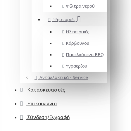
Φίλτρα νερού
Ψησταριές
Ηλεκτρικές
Κάρβουνου
Παρελκόμενα BBQ
Υγραερίου
Ανταλλακτικά - Service
Κατασκευαστές
Επικοινωνία
Σύνδεση/Εγγραφή