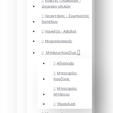
Κόφτες Πλακιδίων -
Δομικών υλικών
Λειαντήρες - Συμπιεστές
δαπέδων
Λουκέτα - Αφαλοί
Μικροσυσκευές
Μπάνιο/Κουζίνα
Αξεσουάρ
Μπαταρίες
Κουζίνας
Μπαταρίες
Μπάνιου
Υδραυλικά