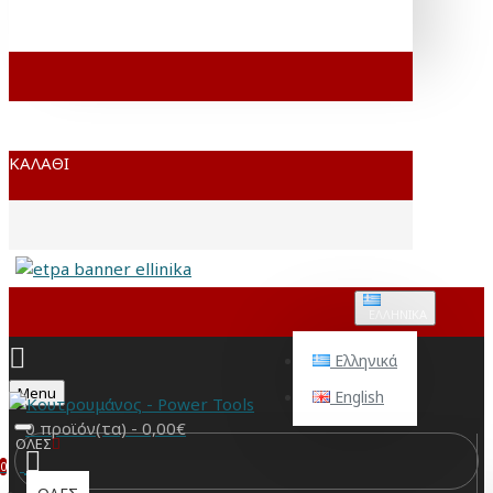
ΚΑΛΆΘΙ
ΕΛΛΗΝΙΚΆ
Ελληνικά
Menu
English
0 προϊόν(τα) - 0,00€
ΟΛΕΣ
0