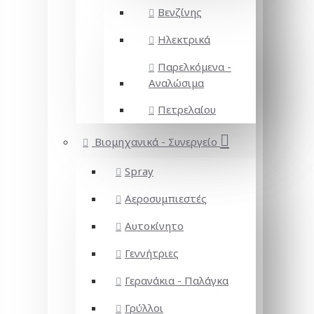
Βενζίνης
Ηλεκτρικά
Παρελκόμενα -
Αναλώσιμα
Πετρελαίου
Βιομηχανικά - Συνεργείο
Spray
Αεροσυμπιεστές
Αυτοκίνητο
Γεννήτριες
Γερανάκια - Παλάγκα
Γρύλλοι