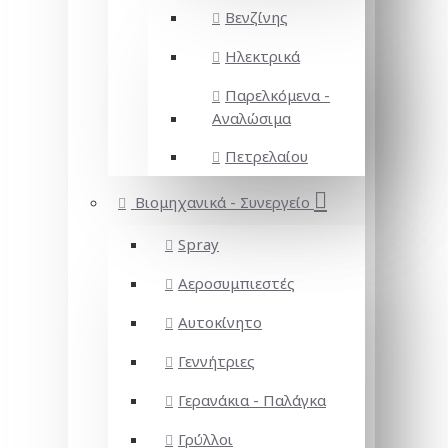
Βενζίνης
Ηλεκτρικά
Παρελκόμενα -
Αναλώσιμα
Πετρελαίου
Βιομηχανικά - Συνεργείο
Spray
Αεροσυμπιεστές
Αυτοκίνητο
Γεννήτριες
Γερανάκια - Παλάγκα
Γρύλλοι