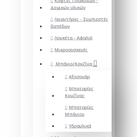
Κόφτες Πλακιδίων -
Δομικών υλικών
Λειαντήρες - Συμπιεστές
δαπέδων
Λουκέτα - Αφαλοί
Μικροσυσκευές
Μπάνιο/Κουζίνα
Αξεσουάρ
Μπαταρίες
Κουζίνας
Μπαταρίες
Μπάνιου
Υδραυλικά