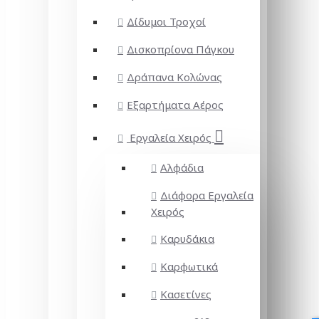
Δίδυμοι Τροχοί
Δισκοπρίονα Πάγκου
Δράπανα Κολώνας
Εξαρτήματα Αέρος
Εργαλεία Χειρός
Αλφάδια
Διάφορα Εργαλεία
Χειρός
Καρυδάκια
Καρφωτικά
Κασετίνες