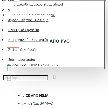
ΟΛΕΣ
Το καλάθι αγορών είναι άδειο!
9
ΓΑΛΟΤΣΑ ΓΟΝΑΤΟΥ ΑΠΟ PVC
Αγρός - Κήπος - Πότισμα
Ηλεκτρικά Εργαλεία
Βιομηχανικά - Συνεργείο
ΓΑΛΟΤΣΑ ΓΟΝΑΤΟΥ ΑΠΟ PVC
Σπίτι - Οικοδομή
Ειδη προστασίας
ΣΕ ΑΠΌΘΕΜΑ
Μοντέλο:
GGPPVC