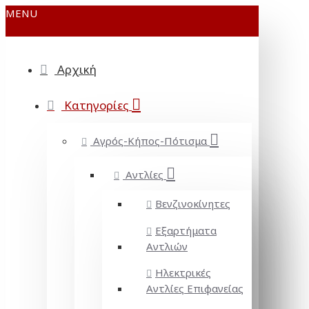
MENU
Αρχική
Κατηγορίες
Αγρός-Κήπος-Πότισμα
Αντλίες
Βενζινοκίνητες
Εξαρτήματα
Αντλιών
Ηλεκτρικές
Αντλίες Επιφανείας