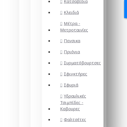
Κατσαβίδια
Κλειδιά
Μέτρα -
Μετροταινίες
Πενσικα
Πριόνια
Συρματόβουρτσες
Σφιγκτήρες
Σφυριά
Υδραυλικές
Τσιμπίδες -
Καβουρες
Φαλτσέτες