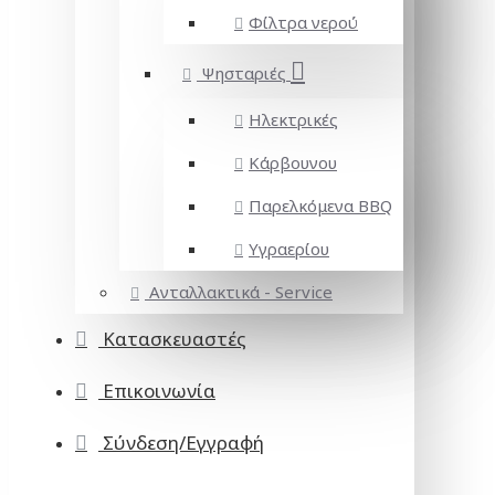
Φίλτρα νερού
Ψησταριές
Ηλεκτρικές
Κάρβουνου
Παρελκόμενα BBQ
Υγραερίου
Ανταλλακτικά - Service
Κατασκευαστές
Επικοινωνία
Σύνδεση/Εγγραφή