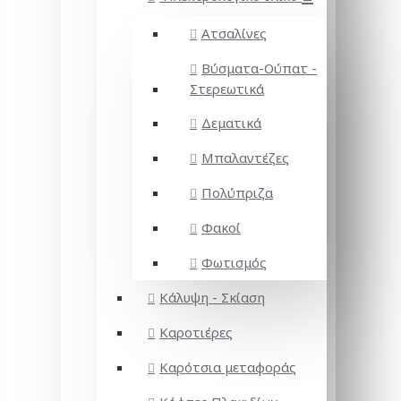
Ατσαλίνες
Βύσματα-Ούπατ -
Στερεωτικά
Δεματικά
Μπαλαντέζες
Πολύπριζα
Φακοί
Φωτισμός
Κάλυψη - Σκίαση
Καροτιέρες
Καρότσια μεταφοράς