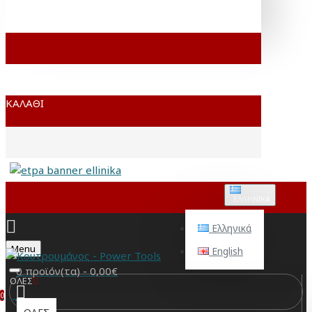
ΚΑΛΆΘΙ
ΕΛΛΗΝΙΚΆ
Ελληνικά
Menu
English
0 προϊόν(τα) - 0,00€
ΟΛΕΣ
0