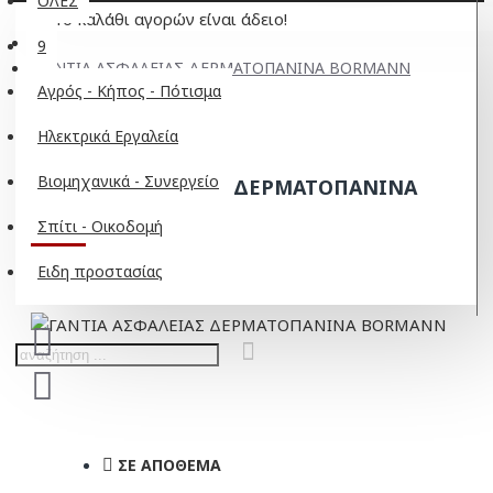
ΟΛΕΣ
Το καλάθι αγορών είναι άδειο!
9
ΓΑΝΤΙΑ ΑΣΦΑΛΕΙΑΣ ΔΕΡΜΑΤΟΠΑΝΙΝΑ BORMANN
Αγρός - Κήπος - Πότισμα
Ηλεκτρικά Εργαλεία
Βιομηχανικά - Συνεργείο
ΓΑΝΤΙΑ ΑΣΦΑΛΕΙΑΣ ΔΕΡΜΑΤΟΠΑΝΙΝΑ
BORMANN
Σπίτι - Οικοδομή
Ειδη προστασίας
ΣΕ ΑΠΌΘΕΜΑ