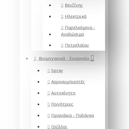
Βενζίνης
Ηλεκτρικά
Παρελκόμενα -
Αναλώσιμα
Πετρελαίου
Βιομηχανικά - Συνεργείο
Spray
Αεροσυμπιεστές
Αυτοκίνητο
Γεννήτριες
Γερανάκια - Παλάγκα
Γρύλλοι