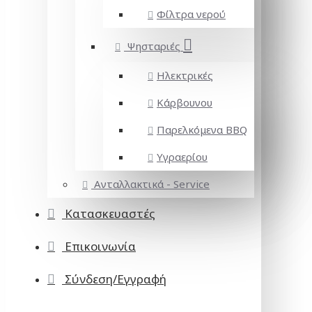
Φίλτρα νερού
Ψησταριές
Ηλεκτρικές
Κάρβουνου
Παρελκόμενα BBQ
Υγραερίου
Ανταλλακτικά - Service
Κατασκευαστές
Επικοινωνία
Σύνδεση/Εγγραφή