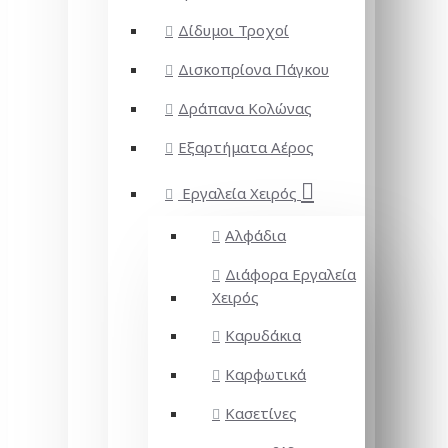
Δίδυμοι Τροχοί
Δισκοπρίονα Πάγκου
Δράπανα Κολώνας
Εξαρτήματα Αέρος
Εργαλεία Χειρός
Αλφάδια
Διάφορα Εργαλεία
Χειρός
Καρυδάκια
Καρφωτικά
Κασετίνες