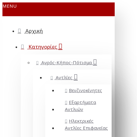
MENU
Αρχική
Κατηγορίες
Αγρός-Κήπος-Πότισμα
Αντλίες
Βενζινοκίνητες
Εξαρτήματα
Αντλιών
Ηλεκτρικές
Αντλίες Επιφανείας