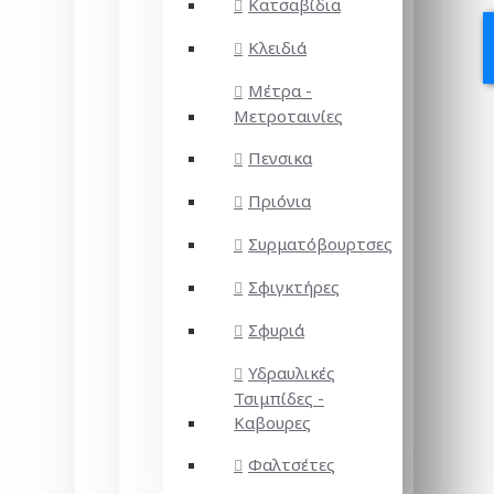
Κατσαβίδια
Κλειδιά
Μέτρα -
Μετροταινίες
Πενσικα
Πριόνια
Συρματόβουρτσες
Σφιγκτήρες
Σφυριά
Υδραυλικές
Τσιμπίδες -
Καβουρες
Φαλτσέτες