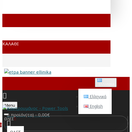
ΚΑΛΆΘΙ
ΕΛΛΗΝΙΚΆ
Ελληνικά
Menu
English
0 προϊόν(τα) - 0,00€
ΟΛΕΣ
0