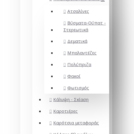
Ατσαλίνες
Βύσματα-Ούπατ -
Στερεωτικά
Δεματικά
Μπαλαντέζες
Πολύπριζα
Φακοί
Φωτισμός
Κάλυψη - Σκίαση
Καροτιέρες
Καρότσια μεταφοράς