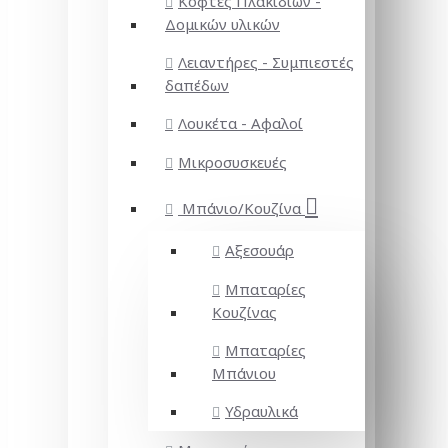
Κόφτες Πλακιδίων -
Δομικών υλικών
Λειαντήρες - Συμπιεστές
δαπέδων
Λουκέτα - Αφαλοί
Μικροσυσκευές
Μπάνιο/Κουζίνα
Αξεσουάρ
Μπαταρίες
Κουζίνας
Μπαταρίες
Μπάνιου
Υδραυλικά