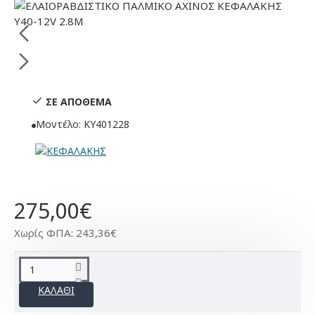
ΣΕ ΑΠΌΘΕΜΑ
Μοντέλο:
KY401228
275,00€
Χωρίς ΦΠΑ: 243,36€
ΚΑΛΆΘΙ