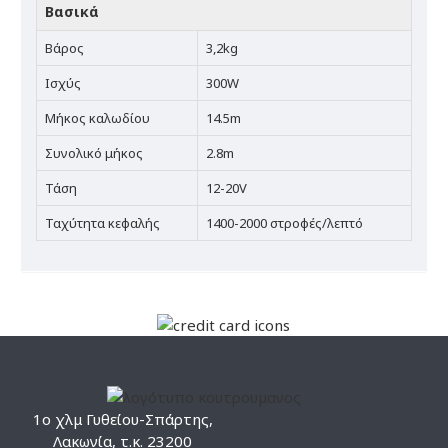
Βασικά
Βάρος
3,2kg
Ισχύς
300W
Μήκος καλωδίου
14.5m
Συνολικό μήκος
2.8m
Τάση
12-20V
Ταχύτητα κεφαλής
1400-2000 στροφές/λεπτό
1ο χλμ Γυθείου-Σπάρτης,
Λακωνία, τ.κ. 23200