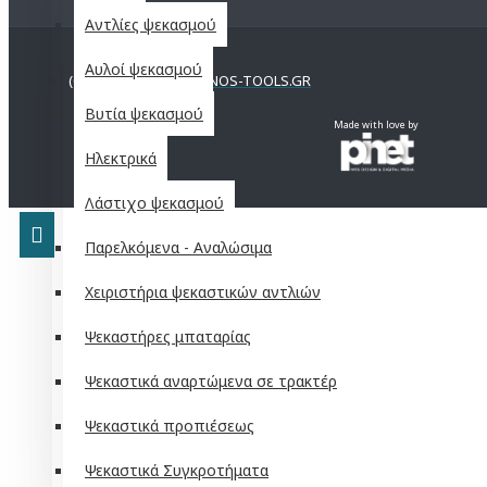
Αντλίες ψεκασμού
Αυλοί ψεκασμού
(C)2021 KOUTROUMANOS-TOOLS.GR
Βυτία ψεκασμού
Made with love by
Ηλεκτρικά
Λάστιχο ψεκασμού
Παρελκόμενα - Αναλώσιμα
Χειριστήρια ψεκαστικών αντλιών
Ψεκαστήρες μπαταρίας
Ψεκαστικά αναρτώμενα σε τρακτέρ
Ψεκαστικά προπιέσεως
Ψεκαστικά Συγκροτήματα