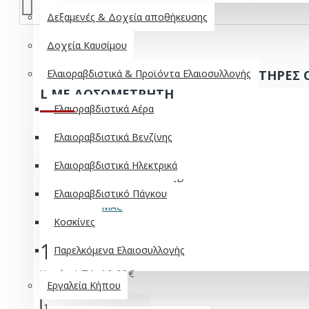
Δεξαμενές & Δοχεία αποθήκευσης
Δοχεία Καυσίμου
ΛΑΔΙ ΜΙΞΗΣ ΓΙΑ ΔΙΧΡΟΝΟΥΣ ΚΙΝΗΤΗΡΕΣ 
Ελαιοραβδιστικά & Προϊόντα Ελαιοσυλλογής
L ΜΕ ΔΟΣΟΜΕΤΡΗΤΗ
Ελαιοραβδιστικά Αέρα
Ελαιοραβδιστικά Βενζίνης
ΣΕ ΑΠΌΘΕΜΑ
Ελαιοραβδιστικά Ηλεκτρικά
Μοντέλο:
LMOM1LD
Ελαιοραβδιστικό Πάγκου
Κοσκίνες
12,50€
Παρελκόμενα Ελαιοσυλλογής
Χωρίς ΦΠΑ: 10,08€
Εργαλεία Κήπου