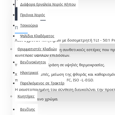
Διάφορα Εργαλεία Χειρός Κήπου
ΚΑΛΆΘΙ
Πριόνια Χειρός
Τσεκούρια
Περιγραφή
Ψαλίδια Κλαδέματος
Λάδι 2χρονων κινητήρων με δοσομετρητή 1Lt - 50:1 Pr
Θρυμματιστές Κλαδιών
Ειδικό λιπαντικό με βάση συνθετικούς εστέρες που πρ
κινητήρες υψηλών επιδόσεων.
Βενζινοκίνητοι
Υψηλή λιπαντική δράση σε υψηλές θερμοκρασίες.
Ηλεκτρικοί
Χαμηλές εκπομπές, μείωση της φθοράς και καθαρισμός
προδιαγραφές API TC, JACO FC, ISO -L-EGD.
Παρελκόμενος σε Τρακτέρ
Η ρευστοποιημένη του σύνθεση διευκολύνει την προε
Κινητήρες
Σκούρο κόκκινο χρώμα.
Βενζίνης