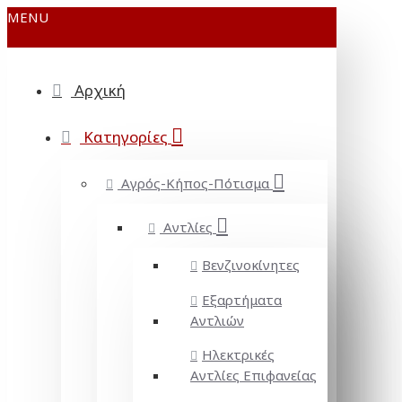
MENU
Αρχική
Κατηγορίες
Αγρός-Κήπος-Πότισμα
Αντλίες
Βενζινοκίνητες
Εξαρτήματα
Αντλιών
Ηλεκτρικές
Αντλίες Επιφανείας