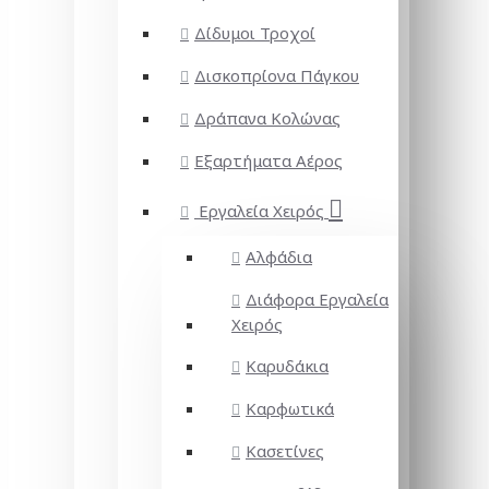
Δίδυμοι Τροχοί
Δισκοπρίονα Πάγκου
Δράπανα Κολώνας
Εξαρτήματα Αέρος
Εργαλεία Χειρός
Αλφάδια
Διάφορα Εργαλεία
Χειρός
Καρυδάκια
Καρφωτικά
Κασετίνες