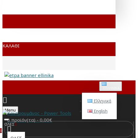
ΚΑΛΆΘΙ
ΕΛΛΗΝΙΚΆ
Ελληνικά
Menu
English
0 προϊόν(τα) - 0,00€
ΟΛΕΣ
0