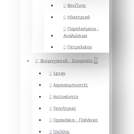
Βενζίνης
Ηλεκτρικά
Παρελκόμενα -
Αναλώσιμα
Πετρελαίου
Βιομηχανικά - Συνεργείο
Spray
Αεροσυμπιεστές
Αυτοκίνητο
Γεννήτριες
Γερανάκια - Παλάγκα
Γρύλλοι