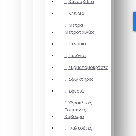
Κατσαβίδια
Κλειδιά
Μέτρα -
Μετροταινίες
Πενσικα
Πριόνια
Συρματόβουρτσες
Σφιγκτήρες
Σφυριά
Υδραυλικές
Τσιμπίδες -
Καβουρες
Φαλτσέτες