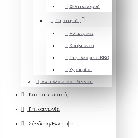
Φίλτρα νερού
Ψησταριές
Ηλεκτρικές
Κάρβουνου
Παρελκόμενα BBQ
Υγραερίου
Ανταλλακτικά - Service
Κατασκευαστές
Επικοινωνία
Σύνδεση/Εγγραφή