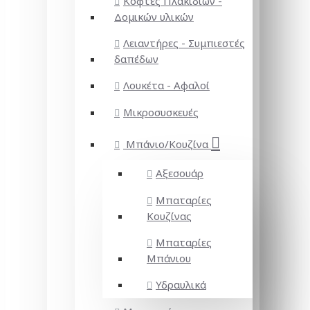
Κόφτες Πλακιδίων -
Δομικών υλικών
Λειαντήρες - Συμπιεστές
δαπέδων
Λουκέτα - Αφαλοί
Μικροσυσκευές
Μπάνιο/Κουζίνα
Αξεσουάρ
Μπαταρίες
Κουζίνας
Μπαταρίες
Μπάνιου
Υδραυλικά