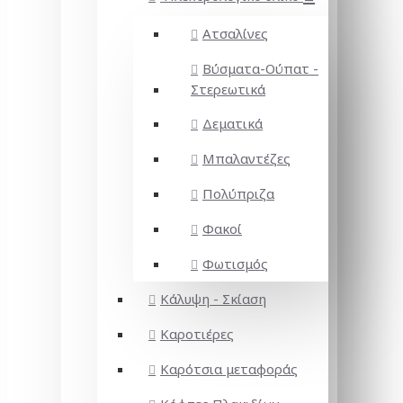
Ατσαλίνες
Βύσματα-Ούπατ -
Στερεωτικά
Δεματικά
Μπαλαντέζες
Πολύπριζα
Φακοί
Φωτισμός
Κάλυψη - Σκίαση
Καροτιέρες
Καρότσια μεταφοράς