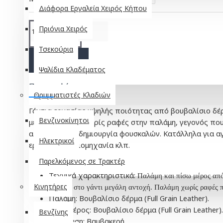
Διάφορα Εργαλεία Χειρός Κήπου
Πριόνια Χειρός
Τσεκούρια
ΚΑΛΆΘΙ
Ψαλίδια Κλαδέματος
Περιγραφή
Θρυμματιστές Κλαδιών
Γάντια εργασίας υψηλής ποιότητας από βουβαλίσιο δέρ
Βενζινοκίνητοι
μεγάλη αντοχή. Χωρίς ραφές στην παλάμη, γεγονός που
αποτρέπει τη δημιουργία φουσκαλών. Κατάλληλα για αγ
Ηλεκτρικοί
εργασίες, τη βιομηχανία κλπ.
Παρελκόμενος σε Τρακτέρ
Υλικό: Δέρμα.
Τεχνικά χαρακτηριστικά:
Παλάμη και πίσω μέρος από 
Κινητήρες
παρέχει στο γάντι μεγάλη αντοχή.
Παλάμη χωρίς ραφές π
Παλάμη: Βουβαλίσιο δέρμα (Full Grain Leather).
Πίσω μέρος: Βουβαλίσιο δέρμα (Full Grain Leather).
Βενζίνης
Επένδυση: Βαμβακερή