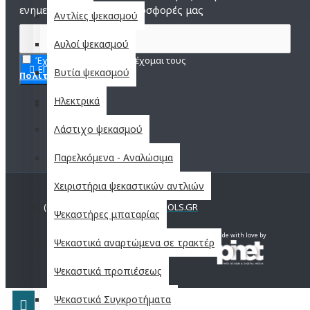
ενημερωμένοι για τις προσφορές μας
Αντλίες ψεκασμού
Αυλοί ψεκασμού
Έχω διαβάσει και αποδέχομαι τους
ΕΓΓΡΑΦΗ
Βυτία ψεκασμού
Πολιτική Απορρήτου
Ηλεκτρικά
Λάστιχο ψεκασμού
Παρελκόμενα - Αναλώσιμα
Χειριστήρια ψεκαστικών αντλιών
(C)2021 KOUTROUMANOS-TOOLS.GR
Ψεκαστήρες μπαταρίας
Made with love by
Ψεκαστικά αναρτώμενα σε τρακτέρ
Ψεκαστικά προπιέσεως
Ψεκαστικά Συγκροτήματα