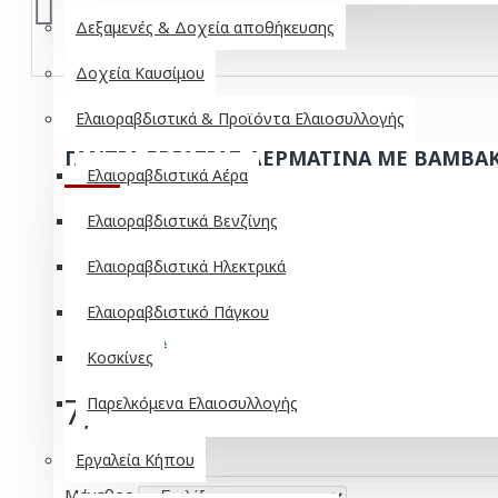
Δεξαμενές & Δοχεία αποθήκευσης
Δοχεία Καυσίμου
Ελαιοραβδιστικά & Προϊόντα Ελαιοσυλλογής
ΓΑΝΤΙΑ ΕΡΓΑΣΙΑΣ ΔΕΡΜΑΤΙΝΑ ΜΕ ΒΑΜΒΑ
Ελαιοραβδιστικά Αέρα
Ελαιοραβδιστικά Βενζίνης
ΣΕ ΑΠΌΘΕΜΑ
Ελαιοραβδιστικά Ηλεκτρικά
Μοντέλο:
GEDC
Ελαιοραβδιστικό Πάγκου
Κοσκίνες
7,00€
Παρελκόμενα Ελαιοσυλλογής
Χωρίς ΦΠΑ: 5,65€
Εργαλεία Κήπου
Μέγεθος