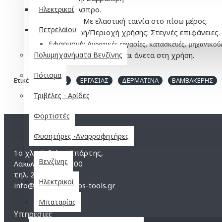
Ηλεκτρικοί
Χρώμα: Άσπρο.
Μανσέτα: Με ελαστική ταινία στο πίσω μέρος.
Πετρελαίου
Περιγραφή/Περιοχή χρήσης: Στεγνές επιφάνειες.
Εφαρμογή: Α
γροτικές εργασίες, κατασκευές, μηχανικού
Πολυμηχανήματα Βενζίνης
Επιπλέον: Ανθεκτικά και άνετα στη χρήση.
Πότισμα
Ετικέτες:
ΓΑΝΤΙΑ
ΕΡΓΑΣΙΑΣ
ΔΕΡΜΑΤΙΝΑ
ΒΑΜΒΑΚΕΡΗΣ
Τριβέλες - Αρίδες
Φορτιστές
Φυσητήρες -Αναρροφητήρες
1ο χλμ Γυθείου-Σπάρτης,
Βενζίνης
Λακωνία, τ.κ. 23200
τηλ. 27330 25269
Ηλεκτρικοί
info@koutroumanos-tools.gr
Μπαταρίας
Υπηρεσίες