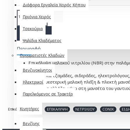
Διάφορα Εργαλεία Χειρός Κήπου
Πριόνια Χειρός
Τσεκούρια
ΚΑΛΆΘΙ
Ψαλίδια Κλαδέματος
Περιγραφή
Θρυμματιστές Κλαδιών
Επικάλυψη μαλακού νιτριλίου (NBR) στην παλάμη
κόψιμο.
Βενζινοκίνητοι
Ιδανικά για τζαμάδες, σιδεράδες, ηλεκτρολόγους
13g πολυεστερική μαλακή πλέξη & πλεκτή μανσέ
Ηλεκτρικοί
Το χρώμα αλλάζει μόνο στη μανσέτα του γαντιού
Παρελκόμενος σε Τρακτέρ
Άριστο κράτημα.
Κινητήρες
Ετικέτες:
ΓΑΝΤΙΑ
ΕΠΙΚΑΛΥΨΗ
ΝΙΤΡΙΛΙΟΥ
CONIK
ΕΙΔ
Βενζίνης