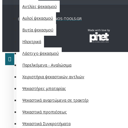
Αντλίες ψεκασμού
Αυλοί ψεκασμού
(C)2021 KOUTROUMANOS-TOOLS.GR
Βυτία ψεκασμού
Made with love by
Ηλεκτρικά
Λάστιχο ψεκασμού
Παρελκόμενα - Αναλώσιμα
Χειριστήρια ψεκαστικών αντλιών
Ψεκαστήρες μπαταρίας
Ψεκαστικά αναρτώμενα σε τρακτέρ
Ψεκαστικά προπιέσεως
Ψεκαστικά Συγκροτήματα