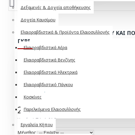
Δεξαμενές & Δοχεία αποθήκευσης
Δοχεία Καυσίμου
ΓΑΝΤΙΑ ΜΕ ΕΠΙΚΑΛΥΨΗ ΝΙΤΡΙΛΙΟΥ ΚΑΙ Π
Ελαιοραβδιστικά & Προϊόντα Ελαιοσυλλογής
ΓΚΡΙ
Ελαιοραβδιστικά Αέρα
Ελαιοραβδιστικά Βενζίνης
ΣΕ ΑΠΌΘΕΜΑ
Ελαιοραβδιστικά Ηλεκτρικά
Μοντέλο:
GNPPCG
Ελαιοραβδιστικό Πάγκου
Κοσκίνες
2,00€
Παρελκόμενα Ελαιοσυλλογής
Χωρίς ΦΠΑ: 1,61€
Εργαλεία Κήπου
Μέγεθος