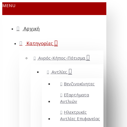
MENU
Αρχική
Κατηγορίες
Αγρός-Κήπος-Πότισμα
Αντλίες
Βενζινοκίνητες
Εξαρτήματα
Αντλιών
Ηλεκτρικές
Αντλίες Επιφανείας