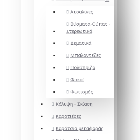
Ατσαλίνες
Βύσματα-Ούπατ -
Στερεωτικά
Δεματικά
Μπαλαντέζες
Πολύπριζα
Φακοί
Φωτισμός
Κάλυψη - Σκίαση
Καροτιέρες
Καρότσια μεταφοράς