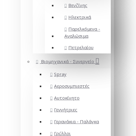
Βενζίνης
Ηλεκτρικά
Παρελκόμενα -
Αναλώσιμα
Πετρελαίου
Βιομηχανικά - Συνεργείο
Spray
Αεροσυμπιεστές
Αυτοκίνητο
Γεννήτριες
Γερανάκια - Παλάγκα
Γρύλλοι