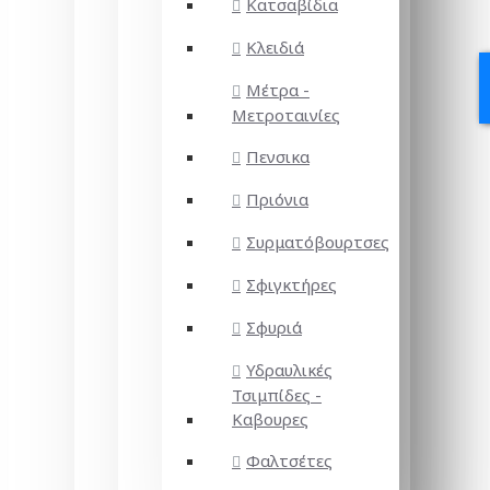
Κατσαβίδια
Κλειδιά
Μέτρα -
Μετροταινίες
Πενσικα
Πριόνια
Συρματόβουρτσες
Σφιγκτήρες
Σφυριά
Υδραυλικές
Τσιμπίδες -
Καβουρες
Φαλτσέτες