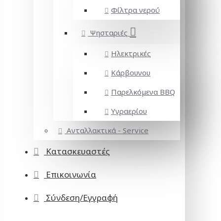
Φίλτρα νερού
Ψησταριές
Ηλεκτρικές
Κάρβουνου
Παρελκόμενα BBQ
Υγραερίου
Ανταλλακτικά - Service
Κατασκευαστές
Επικοινωνία
Σύνδεση/Εγγραφή