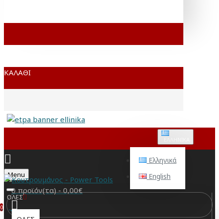
ΚΑΛΆΘΙ
ΕΛΛΗΝΙΚΆ
Ελληνικά
Menu
English
0 προϊόν(τα) - 0,00€
ΟΛΕΣ
0