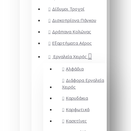
Δίδυμοι Τροχοί
Δισκοπρίονα Πάγκου
Δράπανα Κολώνας
Εξαρτήματα Αέρος
Εργαλεία Χειρός
Αλφάδια
Διάφορα Εργαλεία
Χειρός
Καρυδάκια
Καρφωτικά
Κασετίνες