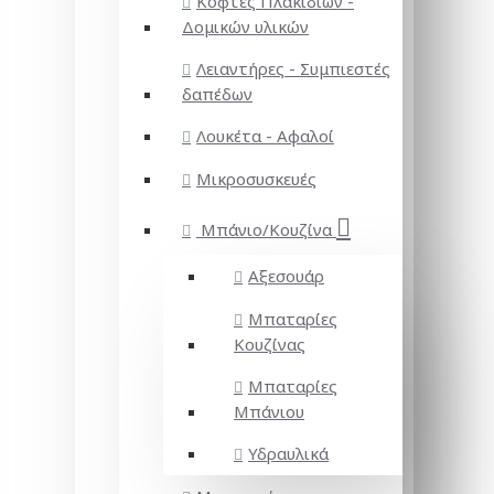
Κόφτες Πλακιδίων -
Δομικών υλικών
Λειαντήρες - Συμπιεστές
δαπέδων
Λουκέτα - Αφαλοί
Μικροσυσκευές
Μπάνιο/Κουζίνα
Αξεσουάρ
Μπαταρίες
Κουζίνας
Μπαταρίες
Μπάνιου
Υδραυλικά