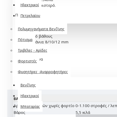
Ηλεκτρικοί
Δεξί - Αριστερό.
Περιλαμβάνει:
Πετρελαίου
Πολυμηχανήματα Βενζίνης
Πρόσθετη χειρολαβη
Οδηγό βάθους
Πότισμα
Τρυπάνια: 8/10/12 mm
Καλέμι
Τριβέλες - Αρίδες
Βελόνι
Κασετίνα
Φορτιστές
Φυσητήρες -Αναρροφητήρες
Βενζίνης
Ηλεκτρικοί
ΒΑΣΙΚΆ
Αριθμός στροφών χωρίς φορτίο
0-1.100 στροφές / λεπ
Μπαταρίας
Βάρος
5,5 κιλά