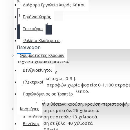
Χωρίς ΦΠΑ: 79,84€
Διάφορα Εργαλεία Χειρός Κήπου
Πριόνια Χειρός
ΚΑΛΆΘΙ
Τσεκούρια
Ψαλίδια Κλαδέματος
Περιγραφή
Θρυμματιστές Κλαδιών
Τεχνικά χαρακτηριστικά:
Βενζινοκίνητοι
Ισχύς: 1050W.
Κρουστική ισχύς: 0-3 J.
Ηλεκτρικοί
Αριθμός στροφών χωρίς φορτίο: 0-1.100 στροφέ
Κρούσεις: 0-5.200 ανά λεπτό.
Παρελκόμενος σε Τρακτέρ
Υποδοχή: SDS PLUS.
Επιλογή 3 θέσεων: κρούση, κρούση-περιστροφή,
Κινητήρες
Διάτρηση σε μπετόν: 26 χιλιοστά.
Διάτρηση σε ατσάλι: 13 χιλιοστά.
Διάτρηση σε ξύλο: 40 χιλιοστά.
Βενζίνης
Βάρος: 5.5κιλά.