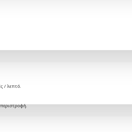
ς / λεπτό.
 περιστροφή.