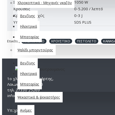
Ισχύς
1050 W
Χλοοκοπτικά - Μηχανές γκαζόν
Κρούσεις
0-5.200 / λεπτό
Κρουστική ισχύς
0-3 J
Βενζίνης
Υποδοχή
SDS PLUS
Ηλεκτρικά
Μπαταρίας
Ετικέτες:
ΠΝΕΥΜΑΤΙΚΟ
ΚΡΟΥΣΤΙΚΟ
ΠΙΣΤΟΛΕΤΟ
KAWAS
Ψαλίδι μπορντούρας
Βενζίνης
Ηλεκτρικά
1ο χλμ Γυθείου-Σπάρτης,
Λακωνία, τ.κ. 23200
Μπαταρίας
τηλ. 27330 25269
info@koutroumanos-tools.gr
Ψεκαστικά & ψεκαστήρες
Υπηρεσίες
Ανέμες