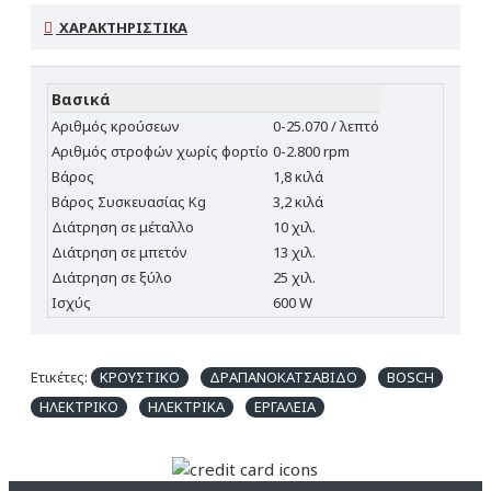
ΧΑΡΑΚΤΗΡΙΣΤΙΚΆ
Βασικά
Αριθμός κρούσεων
0-25.070 / λεπτό
Αριθμός στροφών χωρίς φορτίο
0-2.800 rpm
Βάρος
1,8 κιλά
Βάρος Συσκευασίας Kg
3,2 κιλά
Διάτρηση σε μέταλλο
10 χιλ.
Διάτρηση σε μπετόν
13 χιλ.
Διάτρηση σε ξύλο
25 χιλ.
Ισχύς
600 W
Ετικέτες:
ΚΡΟΥΣΤΙΚΟ
ΔΡΑΠΑΝΟΚΑΤΣΑΒΙΔΟ
BOSCH
ΗΛΕΚΤΡΙΚΟ
ΗΛΕΚΤΡΙΚΑ
ΕΡΓΑΛΕΙΑ