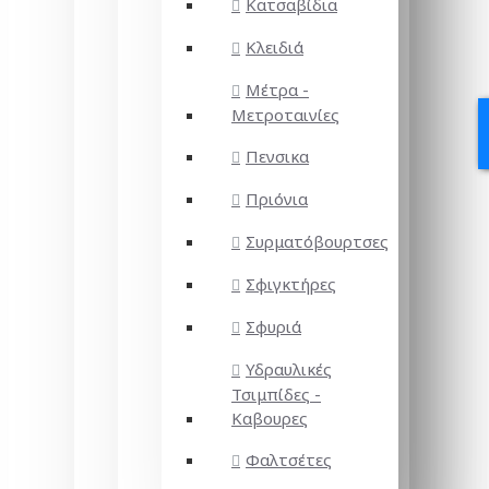
Κατσαβίδια
Κλειδιά
Μέτρα -
Μετροταινίες
Πενσικα
Πριόνια
Συρματόβουρτσες
Σφιγκτήρες
Σφυριά
Υδραυλικές
Τσιμπίδες -
Καβουρες
Φαλτσέτες