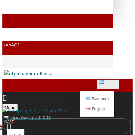
ΚΑΛΆΘΙ
ΕΛΛΗΝΙΚΆ
Ελληνικά
Menu
English
0 προϊόν(τα) - 0,00€
ΟΛΕΣ
0