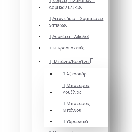
Κόφτες Πλακιδίων -
Δομικών υλικών
Λειαντήρες - Συμπιεστές
δαπέδων
Λουκέτα - Αφαλοί
Μικροσυσκευές
Μπάνιο/Κουζίνα
Αξεσουάρ
Μπαταρίες
Κουζίνας
Μπαταρίες
Μπάνιου
Υδραυλικά