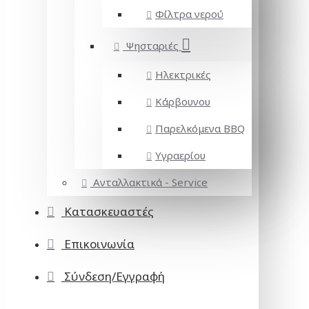
Φίλτρα νερού
Ψησταριές
Ηλεκτρικές
Κάρβουνου
Παρελκόμενα BBQ
Υγραερίου
Ανταλλακτικά - Service
Κατασκευαστές
Επικοινωνία
Σύνδεση/Εγγραφή