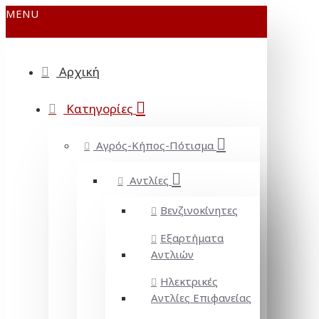
MENU
Αρχική
Κατηγορίες
Αγρός-Κήπος-Πότισμα
Αντλίες
Βενζινοκίνητες
Εξαρτήματα
Αντλιών
Ηλεκτρικές
Αντλίες Επιφανείας