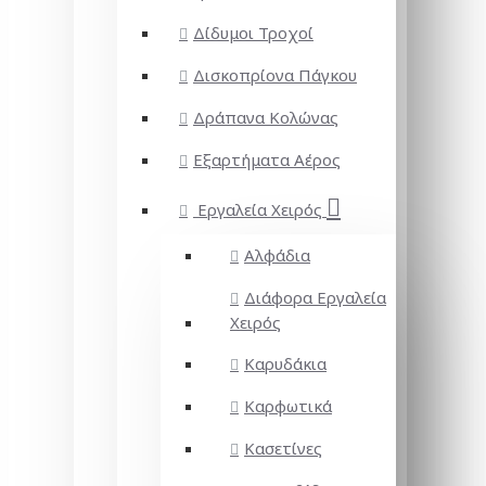
Δίδυμοι Τροχοί
Δισκοπρίονα Πάγκου
Δράπανα Κολώνας
Εξαρτήματα Αέρος
Εργαλεία Χειρός
Αλφάδια
Διάφορα Εργαλεία
Χειρός
Καρυδάκια
Καρφωτικά
Κασετίνες