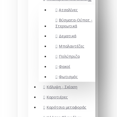
Ατσαλίνες
Βύσματα-Ούπατ -
Στερεωτικά
Δεματικά
Μπαλαντέζες
Πολύπριζα
Φακοί
Φωτισμός
Κάλυψη - Σκίαση
Καροτιέρες
Καρότσια μεταφοράς