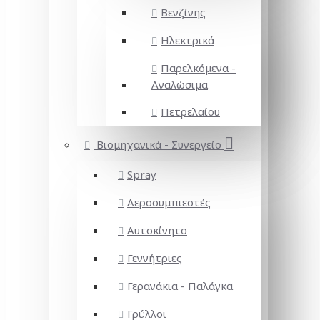
Βενζίνης
Ηλεκτρικά
Παρελκόμενα -
Αναλώσιμα
Πετρελαίου
Βιομηχανικά - Συνεργείο
Spray
Αεροσυμπιεστές
Αυτοκίνητο
Γεννήτριες
Γερανάκια - Παλάγκα
Γρύλλοι