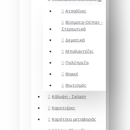
Ατσαλίνες
Βύσματα-Ούπατ -
Στερεωτικά
Δεματικά
Μπαλαντέζες
Πολύπριζα
Φακοί
Φωτισμός
Κάλυψη - Σκίαση
Καροτιέρες
Καρότσια μεταφοράς