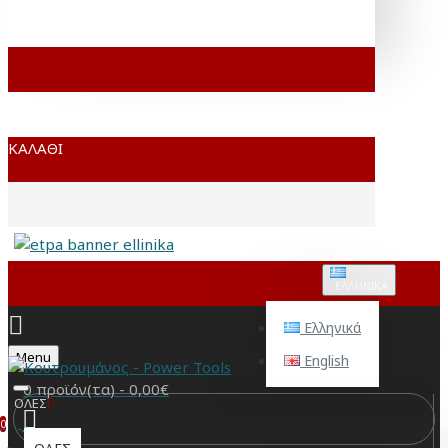
ΚΑΛΆΘΙ
ΕΛΛΗΝΙΚΆ
Ελληνικά
Menu
English
0 προϊόν(τα) - 0,00€
ΟΛΕΣ
0