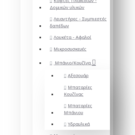
Κόφτες Πλακιδίων -
Δομικών υλικών
Λειαντήρες - Συμπιεστές
δαπέδων
Λουκέτα - Αφαλοί
Μικροσυσκευές
Μπάνιο/Κουζίνα
Αξεσουάρ
Μπαταρίες
Κουζίνας
Μπαταρίες
Μπάνιου
Υδραυλικά