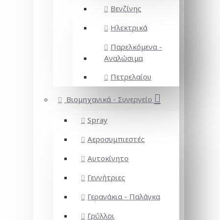
Βενζίνης
Ηλεκτρικά
Παρελκόμενα -
Αναλώσιμα
Πετρελαίου
Βιομηχανικά - Συνεργείο
Spray
Αεροσυμπιεστές
Αυτοκίνητο
Γεννήτριες
Γερανάκια - Παλάγκα
Γρύλλοι