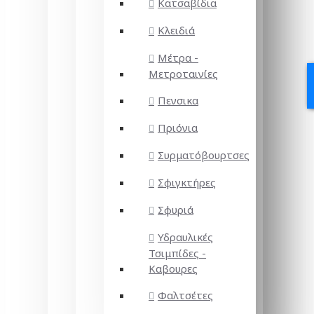
Κατσαβίδια
Κλειδιά
Μέτρα -
Μετροταινίες
Πενσικα
Πριόνια
Συρματόβουρτσες
Σφιγκτήρες
Σφυριά
Υδραυλικές
Τσιμπίδες -
Καβουρες
Φαλτσέτες