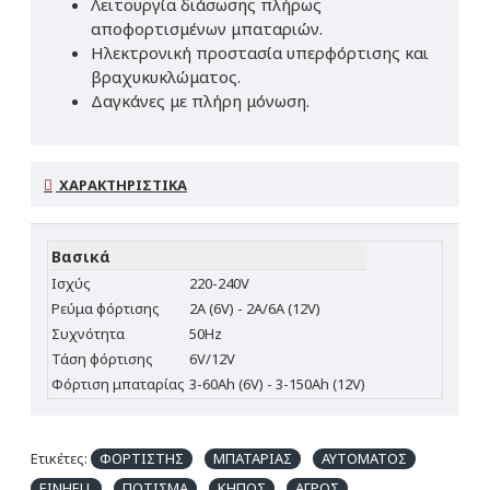
Λειτουργία διάσωσης πλήρως
αποφορτισμένων μπαταριών.
Ηλεκτρονική προστασία υπερφόρτισης και
βραχυκυκλώματος.
Δαγκάνες με πλήρη μόνωση.
ΧΑΡΑΚΤΗΡΙΣΤΙΚΆ
Βασικά
Ισχύς
220-240V
Ρεύμα φόρτισης
2A (6V) - 2A/6A (12V)
Συχνότητα
50Hz
Τάση φόρτισης
6V/12V
Φόρτιση μπαταρίας
3-60Ah (6V) - 3-150Ah (12V)
Ετικέτες:
ΦΟΡΤΙΣΤΗΣ
ΜΠΑΤΑΡΙΑΣ
ΑΥΤΟΜΑΤΟΣ
EINHELL
ΠΟΤΙΣΜΑ
ΚΗΠΟΣ
ΑΓΡΟΣ