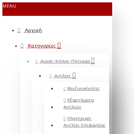
MENU
Αρχική
Κατηγορίες
Αγρός-Κήπος-Πότισμα
Αντλίες
Βενζινοκίνητες
Εξαρτήματα
Αντλιών
Ηλεκτρικές
Αντλίες Επιφανείας