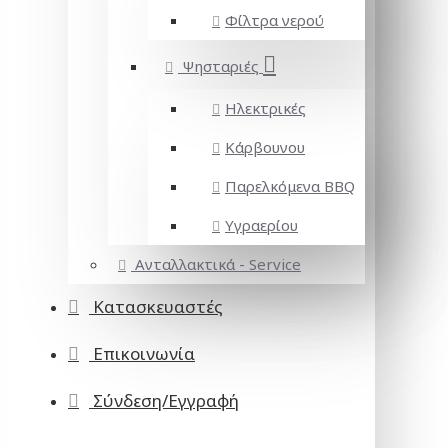
Φίλτρα νερού
Ψησταριές
Ηλεκτρικές
Κάρβουνου
Παρελκόμενα BBQ
Υγραερίου
Ανταλλακτικά - Service
Κατασκευαστές
Επικοινωνία
Σύνδεση/Εγγραφή