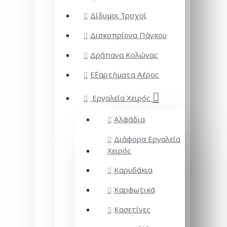
Δίδυμοι Τροχοί
Δισκοπρίονα Πάγκου
Δράπανα Κολώνας
Εξαρτήματα Αέρος
Εργαλεία Χειρός
Αλφάδια
Διάφορα Εργαλεία
Χειρός
Καρυδάκια
Καρφωτικά
Κασετίνες