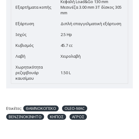
Κεφαλή Load&Go 130 mm
Εξαρτήματα κοπής
Μεσινέζα 3.00 mm 3T δίσκος 305
mm
Εξάρτυση
Διπλή επαγγελματική εξάρτυση
Ισχύς
2.5 Hp
Κυβισμός
45.7 cc
Λαβή
Χειρολαβή
Χωρητικότητα
ρεζερβουάρ
1.50 L
καυσίμου
Ετικέτες:
ΘΑΜΝΟΚΟΠΙΚΟ
OLEO-MAC
ΒΕΝΖΙΝΟΚΙΝΗΤΟ
ΚΗΠΟΣ
ΑΓΡΟΣ