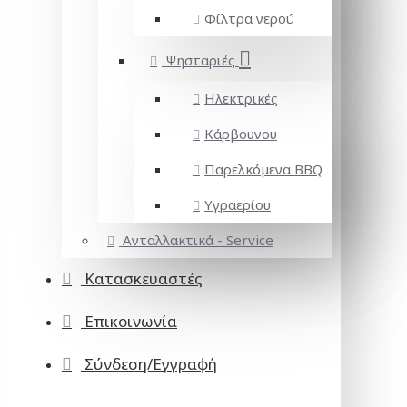
Φίλτρα νερού
Ψησταριές
Ηλεκτρικές
Κάρβουνου
Παρελκόμενα BBQ
Υγραερίου
Ανταλλακτικά - Service
Κατασκευαστές
Επικοινωνία
Σύνδεση/Εγγραφή