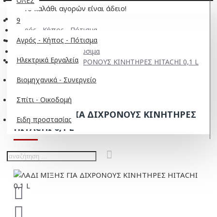
ΟΛΕΣ
Το καλάθι αγορών είναι άδειο!
9
Αγρός - Κήπος - Πότισμα
Αγρός - Κήπος - Πότισμα
Αλυσοπρίονα
Παρελκόμενα - Αναλώσιμα
Ηλεκτρικά Εργαλεία
ΛΑΔΙ ΜΙΞΗΣ ΓΙΑ ΔΙΧΡΟΝΟΥΣ ΚΙΝΗΤΗΡΕΣ HITACHI 0,1 L
Βιομηχανικά - Συνεργείο
Σπίτι - Οικοδομή
ΛΑΔΙ ΜΙΞΗΣ ΓΙΑ ΔΙΧΡΟΝΟΥΣ ΚΙΝΗΤΗΡΕΣ
Ειδη προστασίας
HITACHI 0,1 L