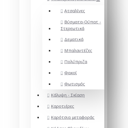
Ατσαλίνες
Βύσματα-Ούπατ -
Στερεωτικά
Δεματικά
Μπαλαντέζες
Πολύπριζα
Φακοί
Φωτισμός
Κάλυψη - Σκίαση
Καροτιέρες
Καρότσια μεταφοράς