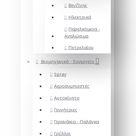
Βενζίνης
Ηλεκτρικά
Παρελκόμενα -
Αναλώσιμα
Πετρελαίου
Βιομηχανικά - Συνεργείο
Spray
Αεροσυμπιεστές
Αυτοκίνητο
Γεννήτριες
Γερανάκια - Παλάγκα
Γρύλλοι