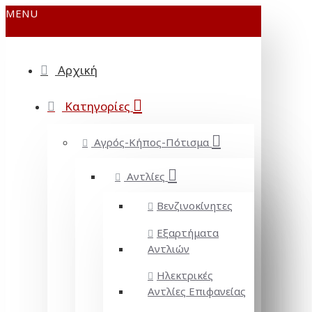
MENU
Αρχική
Κατηγορίες
Αγρός-Κήπος-Πότισμα
Αντλίες
Βενζινοκίνητες
Εξαρτήματα
Αντλιών
Ηλεκτρικές
Αντλίες Επιφανείας