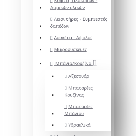
Κόφτες Πλακιδίων -
Δομικών υλικών
Λειαντήρες - Συμπιεστές
δαπέδων
Λουκέτα - Αφαλοί
Μικροσυσκευές
Μπάνιο/Κουζίνα
Αξεσουάρ
Μπαταρίες
Κουζίνας
Μπαταρίες
Μπάνιου
Υδραυλικά