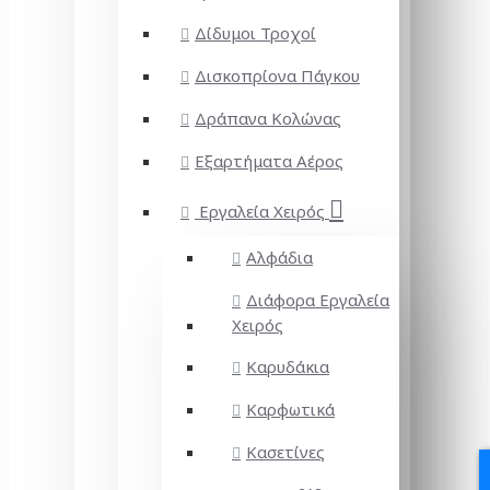
Δίδυμοι Τροχοί
Δισκοπρίονα Πάγκου
Δράπανα Κολώνας
Εξαρτήματα Αέρος
Εργαλεία Χειρός
Αλφάδια
Διάφορα Εργαλεία
Χειρός
Καρυδάκια
Καρφωτικά
Κασετίνες