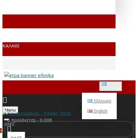
ΚΑΛΆΘΙ
ΕΛΛΗΝΙΚΆ
Ελληνικά
Menu
English
0 προϊόν(τα) - 0,00€
ΟΛΕΣ
0