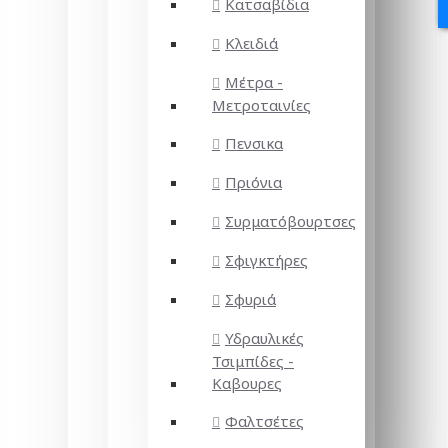
Κατσαβίδια
Κλειδιά
Μέτρα -
Μετροταινίες
Πενσικα
Πριόνια
Συρματόβουρτσες
Σφιγκτήρες
Σφυριά
Υδραυλικές
Τσιμπίδες -
Καβουρες
Φαλτσέτες