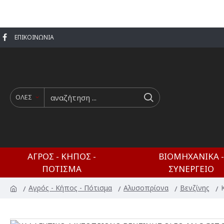
ΕΠΙΚΟΙΝΩΝΊΑ
ΟΛΕΣ
ΑΓΡΌΣ - ΚΉΠΟΣ -
ΒΙΟΜΗΧΑΝΙΚΆ -
ΠΌΤΙΣΜΑ
ΣΥΝΕΡΓΕΊΟ
Αγρός - Κήπος - Πότισμα
Αλυσοπρίονα
Βενζίνης