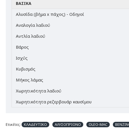
ΒΑΣΙΚΆ
Αλυσίδα (βήμα x πάχος) - Οδηγοί
Αναλογία λαδιού
Αντλία λαδιού
Βάρος
Ισχύς
Κυβισμός
Μήκος λάμας
Χωρητικότητα λαδιού
Χωρητικότητα ρεζερβουάρ καυσίμου
Ετικέτες:
ΚΛΑΔΕΥΤΙΚΟ
ΑΛΥΣΟΠΡΙΟΝΟ
OLEO-MAC
ΒΕΝΖΙ