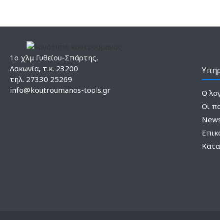
1ο χλμ Γυθείου-Σπάρτης,
Λακωνία, τ.κ. 23200
Υπηρ
τηλ. 27330 25269
info@koutroumanos-tools.gr
Ο λο
Οι π
News
Επικ
Κατα