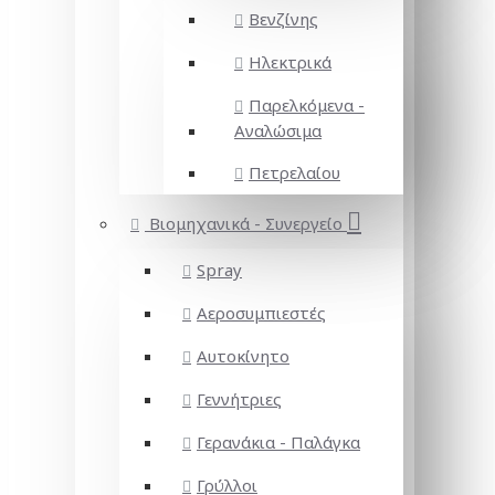
Βενζίνης
Ηλεκτρικά
Παρελκόμενα -
Αναλώσιμα
Πετρελαίου
Βιομηχανικά - Συνεργείο
Spray
Αεροσυμπιεστές
Αυτοκίνητο
Γεννήτριες
Γερανάκια - Παλάγκα
Γρύλλοι