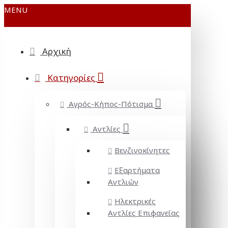
MENU
Αρχική
Κατηγορίες
Αγρός-Κήπος-Πότισμα
Αντλίες
Βενζινοκίνητες
Εξαρτήματα
Αντλιών
Ηλεκτρικές
Αντλίες Επιφανείας