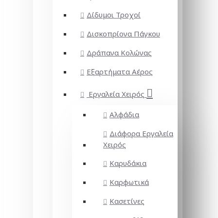
Δίδυμοι Τροχοί
Δισκοπρίονα Πάγκου
Δράπανα Κολώνας
Εξαρτήματα Αέρος
Εργαλεία Χειρός
Αλφάδια
Διάφορα Εργαλεία
Χειρός
Καρυδάκια
Καρφωτικά
Κασετίνες