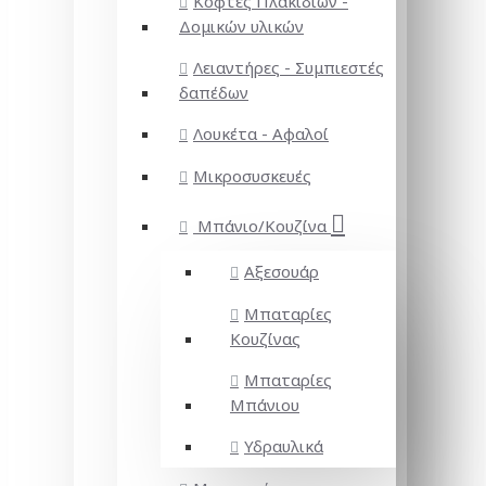
Κόφτες Πλακιδίων -
Δομικών υλικών
Λειαντήρες - Συμπιεστές
δαπέδων
Λουκέτα - Αφαλοί
Μικροσυσκευές
Μπάνιο/Κουζίνα
Αξεσουάρ
Μπαταρίες
Κουζίνας
Μπαταρίες
Μπάνιου
Υδραυλικά