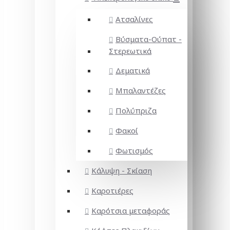
Ατσαλίνες
Βύσματα-Ούπατ -
Στερεωτικά
Δεματικά
Μπαλαντέζες
Πολύπριζα
Φακοί
Φωτισμός
Κάλυψη - Σκίαση
Καροτιέρες
Καρότσια μεταφοράς