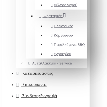
Φίλτρα νερού
Ψησταριές
Ηλεκτρικές
Κάρβουνου
Παρελκόμενα BBQ
Υγραερίου
Ανταλλακτικά - Service
Κατασκευαστές
Επικοινωνία
Σύνδεση/Εγγραφή