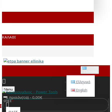
ΚΑΛΆΘΙ
ΕΛΛΗΝΙΚΆ
Ελληνικά
Menu
English
0 προϊόν(τα) - 0,00€
ΟΛΕΣ
0