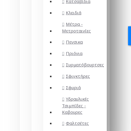
Κατσαβίδια
Κλειδιά
Μέτρα -
Μετροταινίες
Πενσικα
Πριόνια
Συρματόβουρτσες
Σφιγκτήρες
Σφυριά
Υδραυλικές
Τσιμπίδες -
Καβουρες
Φαλτσέτες