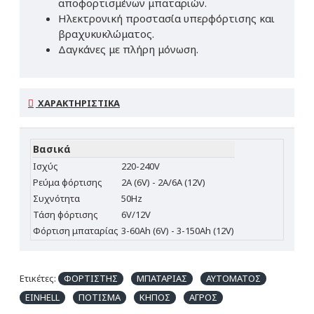
αποφορτισμένων μπαταριών.
Ηλεκτρονική προστασία υπερφόρτισης και
βραχυκυκλώματος.
Δαγκάνες με πλήρη μόνωση.
ΧΑΡΑΚΤΗΡΙΣΤΙΚΆ
Βασικά
Ισχύς
220-240V
Ρεύμα φόρτισης
2A (6V) - 2A/6A (12V)
Συχνότητα
50Hz
Τάση φόρτισης
6V/12V
Φόρτιση μπαταρίας
3-60Ah (6V) - 3-150Ah (12V)
Ετικέτες:
ΦΟΡΤΙΣΤΗΣ
ΜΠΑΤΑΡΙΑΣ
ΑΥΤΟΜΑΤΟΣ
EINHELL
ΠΟΤΙΣΜΑ
ΚΗΠΟΣ
ΑΓΡΟΣ