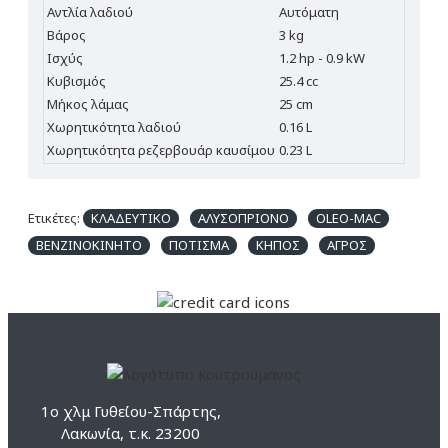
Αντλία λαδιού
Αυτόματη
Βάρος
3 kg
Ισχύς
1.2 hp - 0.9 kW
Κυβισμός
25.4 cc
Μήκος λάμας
25 cm
Χωρητικότητα λαδιού
0.16 L
Χωρητικότητα ρεζερβουάρ καυσίμου
0.23 L
Ετικέτες:
ΚΛΑΔΕΥΤΙΚΟ
ΑΛΥΣΟΠΡΙΟΝΟ
OLEO-MAC
ΒΕΝΖΙΝΟΚΙΝΗΤΟ
ΠΟΤΙΣΜΑ
ΚΗΠΟΣ
ΑΓΡΟΣ
1ο χλμ Γυθείου-Σπάρτης,
Λακωνία, τ.κ. 23200