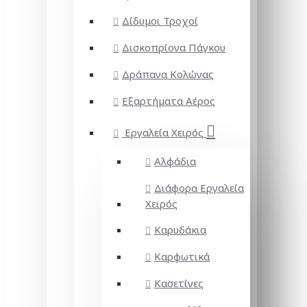
Δίδυμοι Τροχοί
Δισκοπρίονα Πάγκου
Δράπανα Κολώνας
Εξαρτήματα Αέρος
Εργαλεία Χειρός
Αλφάδια
Διάφορα Εργαλεία
Χειρός
Καρυδάκια
Καρφωτικά
Κασετίνες