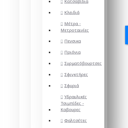
Κατσαβίδια
Κλειδιά
Μέτρα -
Μετροταινίες
Πενσικα
Πριόνια
Συρματόβουρτσες
Σφιγκτήρες
Σφυριά
Υδραυλικές
Τσιμπίδες -
Καβουρες
Φαλτσέτες