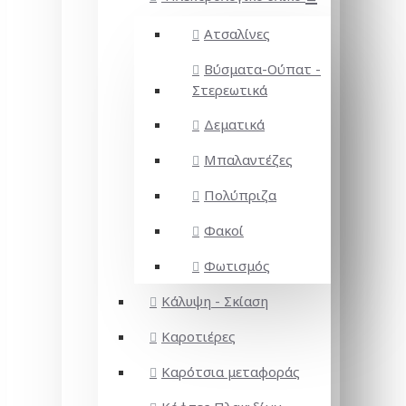
Ατσαλίνες
Βύσματα-Ούπατ -
Στερεωτικά
Δεματικά
Μπαλαντέζες
Πολύπριζα
Φακοί
Φωτισμός
Κάλυψη - Σκίαση
Καροτιέρες
Καρότσια μεταφοράς