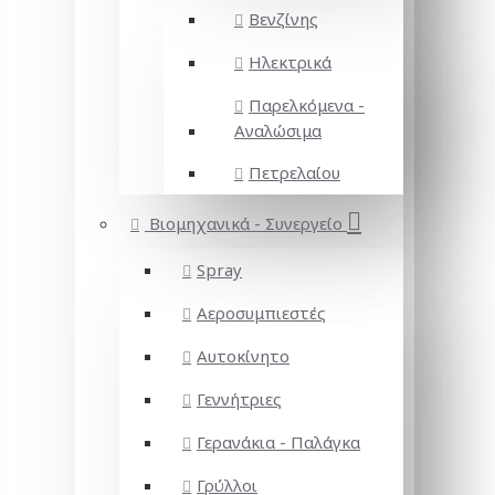
Βενζίνης
Ηλεκτρικά
Παρελκόμενα -
Αναλώσιμα
Πετρελαίου
Βιομηχανικά - Συνεργείο
Spray
Αεροσυμπιεστές
Αυτοκίνητο
Γεννήτριες
Γερανάκια - Παλάγκα
Γρύλλοι