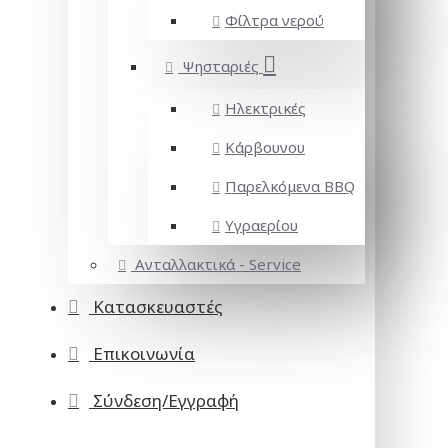
Φίλτρα νερού
Ψησταριές
Ηλεκτρικές
Κάρβουνου
Παρελκόμενα BBQ
Υγραερίου
Ανταλλακτικά - Service
Κατασκευαστές
Επικοινωνία
Σύνδεση/Εγγραφή