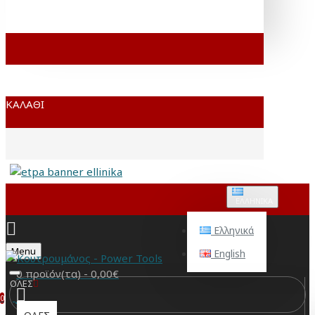
ΚΑΛΆΘΙ
ΕΛΛΗΝΙΚΆ
Ελληνικά
Menu
English
0 προϊόν(τα) - 0,00€
ΟΛΕΣ
0