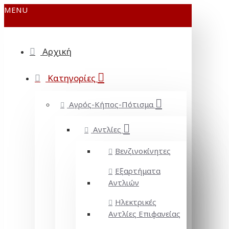
MENU
Αρχική
Κατηγορίες
Αγρός-Κήπος-Πότισμα
Αντλίες
Βενζινοκίνητες
Εξαρτήματα
Αντλιών
Ηλεκτρικές
Αντλίες Επιφανείας