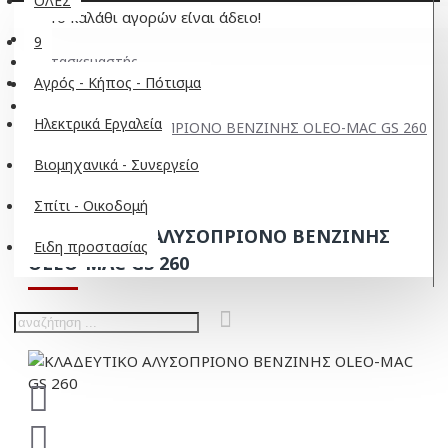
ΟΛΕΣ
Το καλάθι αγορών είναι άδειο!
9
Κατασκευαστής
Αγρός - Κήπος - Πότισμα
OLEO-MAC
Ηλεκτρικά Εργαλεία
ΚΛΑΔΕΥΤΙΚΟ ΑΛΥΣΟΠΡΙΟΝΟ ΒΕΝΖΙΝΗΣ OLEO-MAC GS 260
Βιομηχανικά - Συνεργείο
Σπίτι - Οικοδομή
ΚΛΑΔΕΥΤΙΚΟ ΑΛΥΣΟΠΡΙΟΝΟ ΒΕΝΖΙΝΗΣ
Ειδη προστασίας
OLEO-MAC GS 260