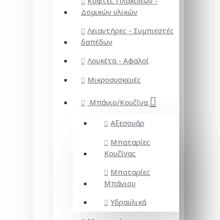
Κόφτες Πλακιδίων -
Δομικών υλικών
Λειαντήρες - Συμπιεστές
δαπέδων
Λουκέτα - Αφαλοί
Μικροσυσκευές
Μπάνιο/Κουζίνα
Αξεσουάρ
Μπαταρίες
Κουζίνας
Μπαταρίες
Μπάνιου
Υδραυλικά