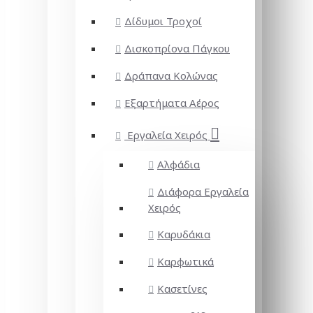
Δίδυμοι Τροχοί
Δισκοπρίονα Πάγκου
Δράπανα Κολώνας
Εξαρτήματα Αέρος
Εργαλεία Χειρός
Αλφάδια
Διάφορα Εργαλεία
Χειρός
Καρυδάκια
Καρφωτικά
Κασετίνες