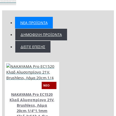
ΙΚΟΔΟΜΉ
ΝΈΑ ΠΡΟΪΌΝΤΑ
ΔΗΜΟΦΙΛΉ ΠΡΟΪΌΝΤΑ
ΔΕΊΤΕ ΕΠΊΣΗΣ
NEO
NAKAYAMA Pro EC1520
Κλαδ Αλυσοπρίονο 21V,
Brushless, Λάμα
20cm,1/4"1.1mm