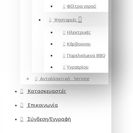
Φίλτρα νερού
Ψησταριές
Ηλεκτρικές
Κάρβουνου
Παρελκόμενα BBQ
Υγραερίου
Ανταλλακτικά - Service
Κατασκευαστές
Επικοινωνία
Σύνδεση/Εγγραφή