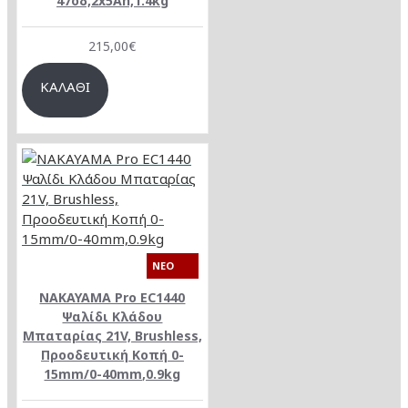
47οδ,2x5Ah,1.4kg
215,00€
ΚΑΛΆΘΙ
NEO
NAKAYAMA Pro EC1440
Ψαλίδι Κλάδου
Μπαταρίας 21V, Brushless,
Προοδευτική Κοπή 0-
15mm/0-40mm,0.9kg