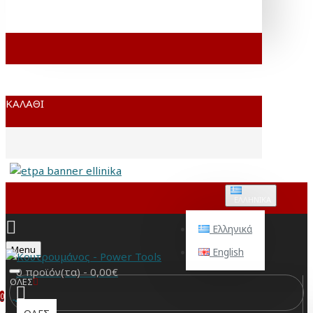
ΚΑΛΆΘΙ
ΕΛΛΗΝΙΚΆ
Ελληνικά
Menu
English
0 προϊόν(τα) - 0,00€
ΟΛΕΣ
0