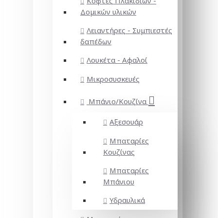
Κόφτες Πλακιδίων -
Δομικών υλικών
Λειαντήρες - Συμπιεστές
δαπέδων
Λουκέτα - Αφαλοί
Μικροσυσκευές
Μπάνιο/Κουζίνα
Αξεσουάρ
Μπαταρίες
Κουζίνας
Μπαταρίες
Μπάνιου
Υδραυλικά