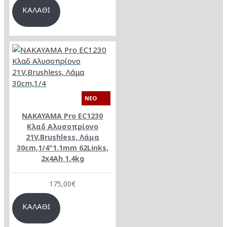
ΚΑΛΆΘΙ
NEO
NAKAYAMA Pro EC1230
Κλαδ Αλυσοπρίονο
21V,Brushless, Λάμα
30cm,1/4"1.1mm 62Links,
2x4Ah 1.4kg
175,00€
ΚΑΛΆΘΙ