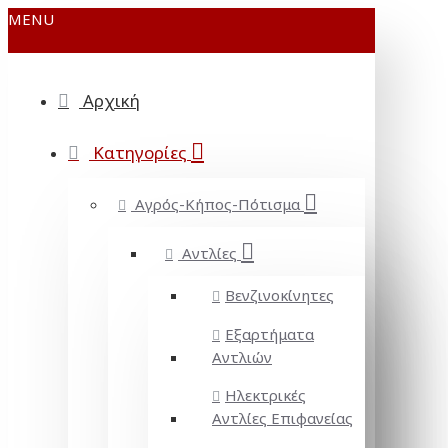
MENU
Αρχική
Κατηγορίες
Αγρός-Κήπος-Πότισμα
Αντλίες
Βενζινοκίνητες
Εξαρτήματα
Αντλιών
Ηλεκτρικές
Αντλίες Επιφανείας