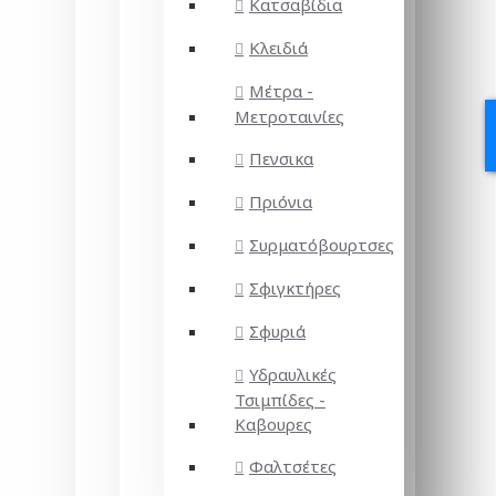
Κατσαβίδια
Κλειδιά
Μέτρα -
Μετροταινίες
Πενσικα
Πριόνια
Συρματόβουρτσες
Σφιγκτήρες
Σφυριά
Υδραυλικές
Τσιμπίδες -
Καβουρες
Φαλτσέτες