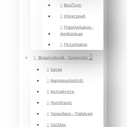
Βενζίνης
Ηλεκτρικά
Παρελκόμενα -
Αναλώσιμα
Πετρελαίου
Βιομηχανικά - Συνεργείο
Spray
Αεροσυμπιεστές
Αυτοκίνητο
Γεννήτριες
Γερανάκια - Παλάγκα
Γρύλλοι