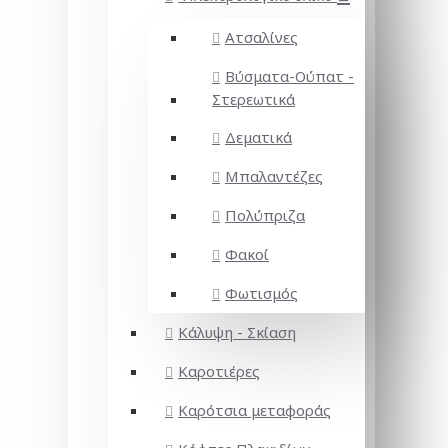
Ατσαλίνες
Βύσματα-Ούπατ -
Στερεωτικά
Δεματικά
Μπαλαντέζες
Πολύπριζα
Φακοί
Φωτισμός
Κάλυψη - Σκίαση
Καροτιέρες
Καρότσια μεταφοράς