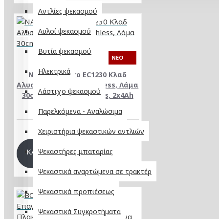
Αντλίες ψεκασμού
Αυλοί ψεκασμού
Βυτία ψεκασμού
NEO
Ηλεκτρικά
NAKAYAMA Pro EC1230 Κλαδ
Αλυσοπρίονο 21V,Brushless, Λάμα
Λάστιχο ψεκασμού
30cm,1/4"1.1mm 62Links, 2x4Ah
1.4kg
Παρελκόμενα - Αναλώσιμα
175,00€
Χειριστήρια ψεκαστικών αντλιών
ΚΑΛΆΘΙ
Ψεκαστήρες μπαταρίας
Ψεκαστικά αναρτώμενα σε τρακτέρ
Ψεκαστικά προπιέσεως
Ψεκαστικά Συγκροτήματα