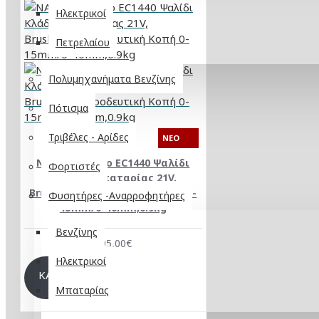
Ηλεκτρικοί
Πετρελαίου
Πολυμηχανήματα Βενζίνης
Πότισμα
Τριβέλες - Αρίδες
NEO
NAKAYAMA Pro EC1440 Ψαλίδι
Φορτιστές
Κλάδου Μπαταρίας 21V,
Brushless, Προοδευτική Κοπή 0-
Φυσητήρες -Αναρροφητήρες
15mm/0-40mm,0.9kg
Βενζίνης
195,00€
Ηλεκτρικοί
ΚΑΛΆΘΙ
Μπαταρίας