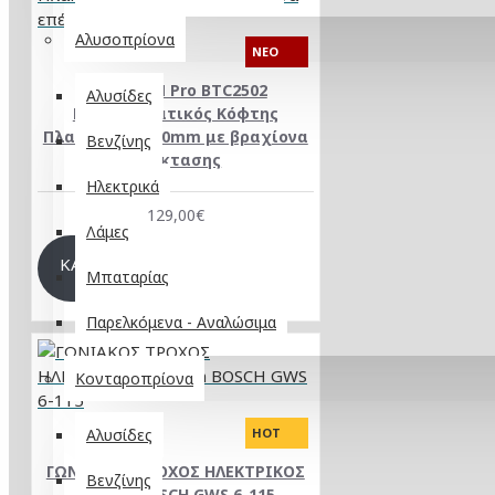
Αλυσοπρίονα
NEO
BORMANN Pro BTC2502
Αλυσίδες
Επαγγελματικός Κόφτης
Πλακιδίων 1000mm με βραχίονα
Βενζίνης
επέκτασης
Ηλεκτρικά
129,00€
Λάμες
ΚΑΛΆΘΙ
Μπαταρίας
Παρελκόμενα - Αναλώσιμα
Κονταροπρίονα
Αλυσίδες
HOT
ΓΩΝΙΑΚΟΣ ΤΡΟΧΟΣ ΗΛΕΚΤΡΙΚΟΣ
Βενζίνης
115mm BOSCH GWS 6-115