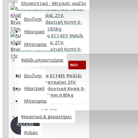
Χλοοκοπτικά - Μηχανές γκαζόν
Βενζίνης
Ηλεκτρικά
Μπαταρίας
Ψαλίδι μπορντούρας
NEO
NAKAYAMA Pro EC1435 Ψαλίδι
Βενζίνης
Κλάδου Μπαταρίας 21V,
Ηλεκτρικά
Brushless, Προοδευτική Κοπή 0-
15mm/0-35mm,0.85kg
Μπαταρίας
179,00€
Ψεκαστικά & ψεκαστήρες
ΚΑΛΆΘΙ
Ανέμες