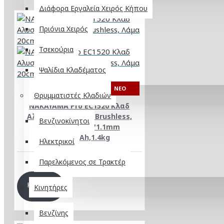
Διάφορα Εργαλεία Χειρός Κήπου
Πριόνια Χειρός
Τσεκούρια
Ψαλίδια Κλαδέματος
NEO
Θρυμματιστές Κλαδιών
NAKAYAMA Pro EC1520 Κλαδ
Αλυσοπρίονο 21V, Brushless,
Βενζινοκίνητοι
Λάμα 20cm,1/4"1.1mm
47οδ,2x5Ah,1.4kg
Ηλεκτρικοί
Παρελκόμενος σε Τρακτέρ
215,00€
ΚΑΛΆΘΙ
Κινητήρες
Βενζίνης