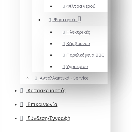
Φίλτρα νερού
Ψησταριές
Ηλεκτρικές
Κάρβουνου
Παρελκόμενα BBQ
Υγραερίου
Ανταλλακτικά - Service
Κατασκευαστές
Επικοινωνία
Σύνδεση/Εγγραφή