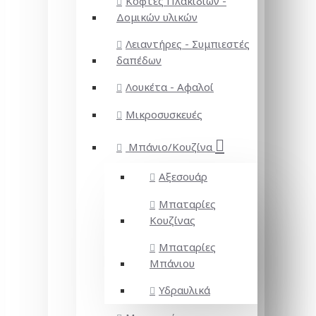
Κόφτες Πλακιδίων -
Δομικών υλικών
Λειαντήρες - Συμπιεστές
δαπέδων
Λουκέτα - Αφαλοί
Μικροσυσκευές
Μπάνιο/Κουζίνα
Αξεσουάρ
Μπαταρίες
Κουζίνας
Μπαταρίες
Μπάνιου
Υδραυλικά