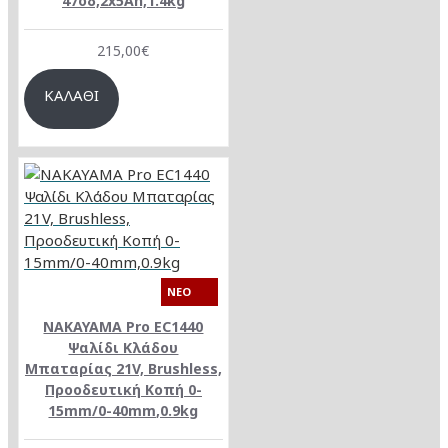
47οδ,2x5Ah,1.4kg
215,00€
ΚΑΛΆΘΙ
NEO
NAKAYAMA Pro EC1440
Ψαλίδι Κλάδου
Μπαταρίας 21V, Brushless,
Προοδευτική Κοπή 0-
15mm/0-40mm,0.9kg