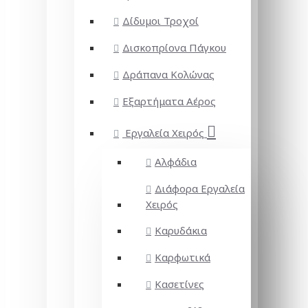
Δίδυμοι Τροχοί
Δισκοπρίονα Πάγκου
Δράπανα Κολώνας
Εξαρτήματα Αέρος
Εργαλεία Χειρός
Αλφάδια
Διάφορα Εργαλεία
Χειρός
Καρυδάκια
Καρφωτικά
Κασετίνες