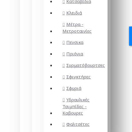
Κατσαβίδια
Κλειδιά
Μέτρα -
Μετροταινίες
Πενσικα
Πριόνια
Συρματόβουρτσες
Σφιγκτήρες
Σφυριά
Υδραυλικές
Τσιμπίδες -
Καβουρες
Φαλτσέτες