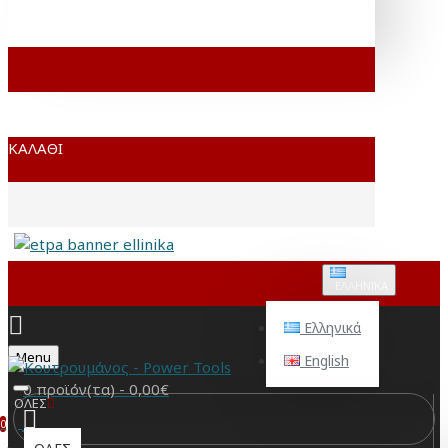
ΚΑΛΆΘΙ
ΕΛΛΗΝΙΚΆ
Ελληνικά
Menu
English
0 προϊόν(τα) - 0,00€
ΟΛΕΣ
0