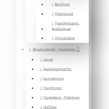
Βενζίνης
Ηλεκτρικά
Παρελκόμενα -
Αναλώσιμα
Πετρελαίου
Βιομηχανικά - Συνεργείο
Spray
Αεροσυμπιεστές
Αυτοκίνητο
Γεννήτριες
Γερανάκια - Παλάγκα
Γρύλλοι