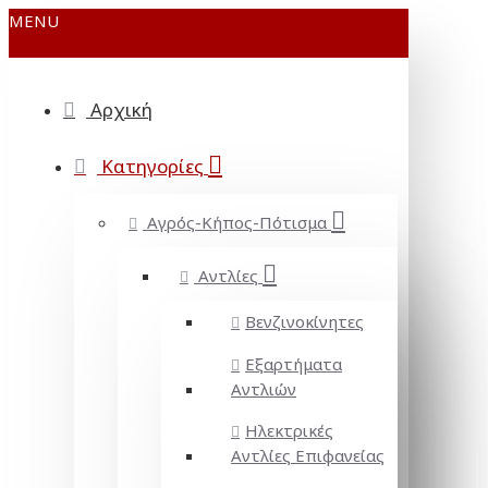
MENU
Αρχική
Κατηγορίες
Αγρός-Κήπος-Πότισμα
Αντλίες
Βενζινοκίνητες
Εξαρτήματα
Αντλιών
Ηλεκτρικές
Αντλίες Επιφανείας