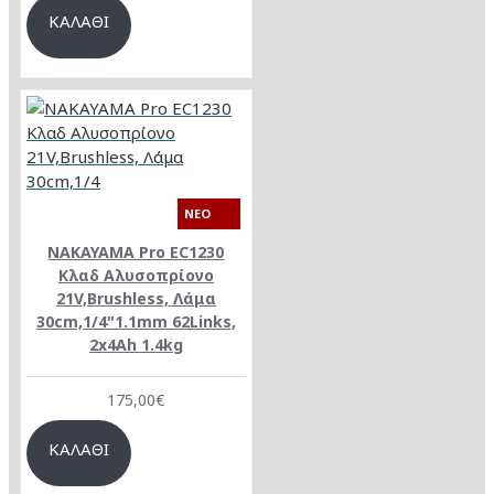
ΚΑΛΆΘΙ
NEO
NAKAYAMA Pro EC1230
Κλαδ Αλυσοπρίονο
21V,Brushless, Λάμα
30cm,1/4"1.1mm 62Links,
2x4Ah 1.4kg
175,00€
ΚΑΛΆΘΙ