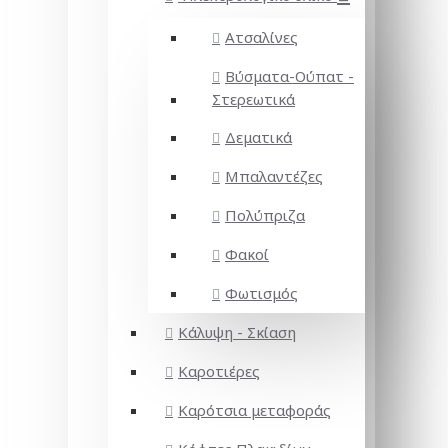
Ατσαλίνες
Βύσματα-Ούπατ -
Στερεωτικά
Δεματικά
Μπαλαντέζες
Πολύπριζα
Φακοί
Φωτισμός
Κάλυψη - Σκίαση
Καροτιέρες
Καρότσια μεταφοράς