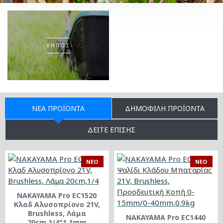
ΕΛΑΙΟΡΑΒΔΙΣΤΙΚΆ
ΚΗΠΟΣ
ΕΊΔΗ
ΟΙΚΟΔΟΜΉ
ΠΡΟΣΤΑΣΊΑΣ
ΝΈΑ ΠΡΟΪΌΝΤΑ
ΔΗΜΟΦΙΛΉ ΠΡΟΪΌΝΤΑ
ΔΕΊΤΕ ΕΠΊΣΗΣ
NEO
NEO
NAKAYAMA Pro EC1520
Κλαδ Αλυσοπρίονο 21V,
Brushless, Λάμα
NAKAYAMA Pro EC1440
20cm,1/4"1.1mm