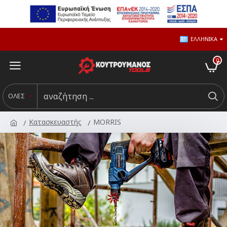
ΕΛΛΗΝΙΚΆ
0
ΟΛΕΣ
Κατασκευαστής
MORRIS