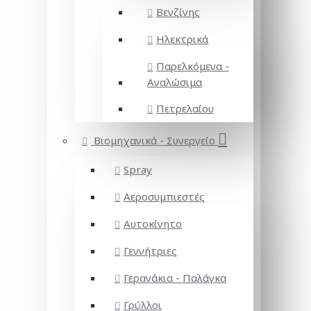
Βενζίνης
Ηλεκτρικά
Παρελκόμενα -
Αναλώσιμα
Πετρελαίου
Βιομηχανικά - Συνεργείο
Spray
Αεροσυμπιεστές
Αυτοκίνητο
Γεννήτριες
Γερανάκια - Παλάγκα
Γρύλλοι