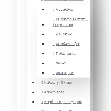
Ατσαλίνες
Βύσματα-Ούπατ -
Στερεωτικά
Δεματικά
Μπαλαντέζες
Πολύπριζα
Φακοί
Φωτισμός
Κάλυψη - Σκίαση
Καροτιέρες
Καρότσια μεταφοράς