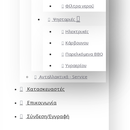
Φίλτρα νερού
Ψησταριές
Ηλεκτρικές
Κάρβουνου
Παρελκόμενα BBQ
Υγραερίου
Ανταλλακτικά - Service
Κατασκευαστές
Επικοινωνία
Σύνδεση/Εγγραφή