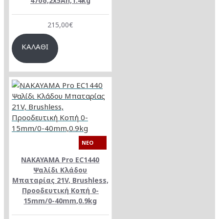
47οδ,2x5Ah,1.4kg
215,00€
ΚΑΛΆΘΙ
NEO
NAKAYAMA Pro EC1440
Ψαλίδι Κλάδου
Μπαταρίας 21V, Brushless,
Προοδευτική Κοπή 0-
15mm/0-40mm,0.9kg