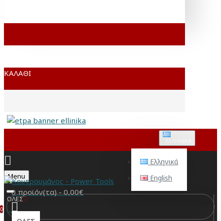
ΚΑΛΆΘΙ
ΕΛΛΗΝΙΚΆ
Ελληνικά
Menu
English
0 προϊόν(τα) - 0,00€
ΟΛΕΣ
0