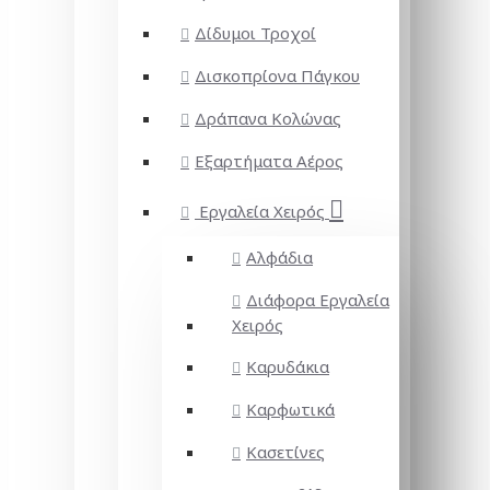
Δίδυμοι Τροχοί
Δισκοπρίονα Πάγκου
Δράπανα Κολώνας
Εξαρτήματα Αέρος
Εργαλεία Χειρός
Αλφάδια
Διάφορα Εργαλεία
Χειρός
Καρυδάκια
Καρφωτικά
Κασετίνες