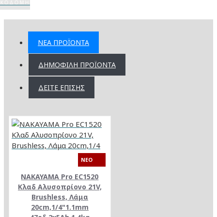
ΙΚΟΔΟΜΉ
ΝΈΑ ΠΡΟΪΌΝΤΑ
ΔΗΜΟΦΙΛΉ ΠΡΟΪΌΝΤΑ
ΔΕΊΤΕ ΕΠΊΣΗΣ
NEO
NAKAYAMA Pro EC1520
Κλαδ Αλυσοπρίονο 21V,
Brushless, Λάμα
20cm,1/4"1.1mm