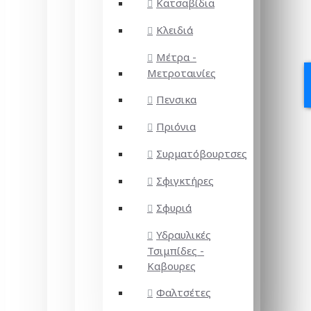
Κατσαβίδια
Κλειδιά
Μέτρα -
Μετροταινίες
Πενσικα
Πριόνια
Συρματόβουρτσες
Σφιγκτήρες
Σφυριά
Υδραυλικές
Τσιμπίδες -
Καβουρες
Φαλτσέτες