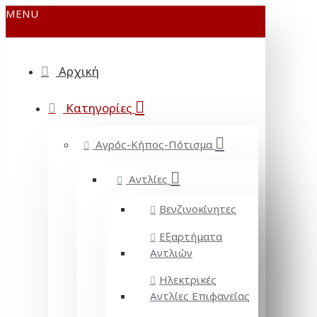
MENU
Αρχική
Κατηγορίες
Αγρός-Κήπος-Πότισμα
Αντλίες
Βενζινοκίνητες
Εξαρτήματα
Αντλιών
Ηλεκτρικές
Αντλίες Επιφανείας