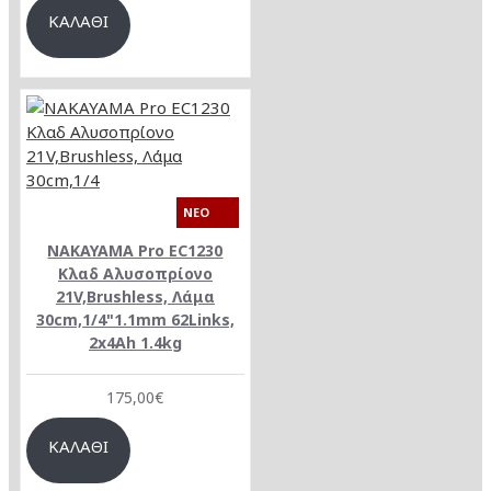
ΚΑΛΆΘΙ
NEO
NAKAYAMA Pro EC1230
Κλαδ Αλυσοπρίονο
21V,Brushless, Λάμα
30cm,1/4"1.1mm 62Links,
2x4Ah 1.4kg
175,00€
ΚΑΛΆΘΙ