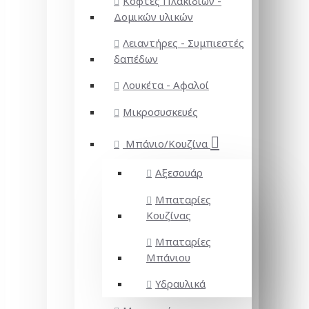
Κόφτες Πλακιδίων -
Δομικών υλικών
Λειαντήρες - Συμπιεστές
δαπέδων
Λουκέτα - Αφαλοί
Μικροσυσκευές
Μπάνιο/Κουζίνα
Αξεσουάρ
Μπαταρίες
Κουζίνας
Μπαταρίες
Μπάνιου
Υδραυλικά