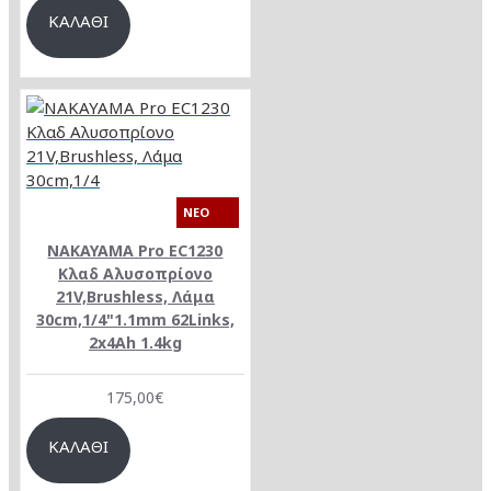
ΚΑΛΆΘΙ
NEO
NAKAYAMA Pro EC1230
Κλαδ Αλυσοπρίονο
21V,Brushless, Λάμα
30cm,1/4"1.1mm 62Links,
2x4Ah 1.4kg
175,00€
ΚΑΛΆΘΙ