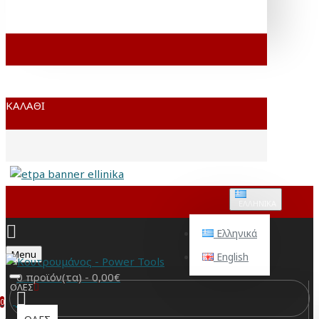
ΚΑΛΆΘΙ
ΕΛΛΗΝΙΚΆ
Ελληνικά
Menu
English
0 προϊόν(τα) - 0,00€
ΟΛΕΣ
0