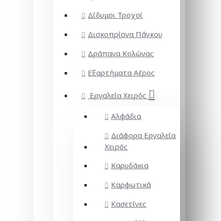
Δίδυμοι Τροχοί
Δισκοπρίονα Πάγκου
Δράπανα Κολώνας
Εξαρτήματα Αέρος
Εργαλεία Χειρός
Αλφάδια
Διάφορα Εργαλεία
Χειρός
Καρυδάκια
Καρφωτικά
Κασετίνες