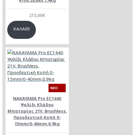
47οδ,2x5Ah,1.4kg
215,00€
ΚΑΛΆΘΙ
NEO
NAKAYAMA Pro EC1440
Ψαλίδι Κλάδου
Μπαταρίας 21V, Brushless,
Προοδευτική Κοπή 0-
15mm/0-40mm,0.9kg