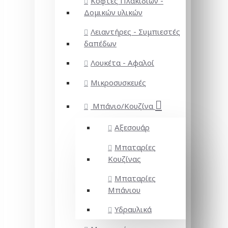
Κόφτες Πλακιδίων -
Δομικών υλικών
Λειαντήρες - Συμπιεστές
δαπέδων
Λουκέτα - Αφαλοί
Μικροσυσκευές
Μπάνιο/Κουζίνα
Αξεσουάρ
Μπαταρίες
Κουζίνας
Μπαταρίες
Μπάνιου
Υδραυλικά