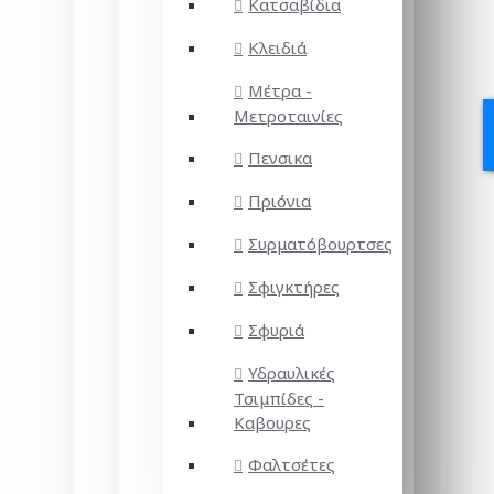
Κατσαβίδια
Κλειδιά
Μέτρα -
Μετροταινίες
Πενσικα
Πριόνια
Συρματόβουρτσες
Σφιγκτήρες
Σφυριά
Υδραυλικές
Τσιμπίδες -
Καβουρες
Φαλτσέτες