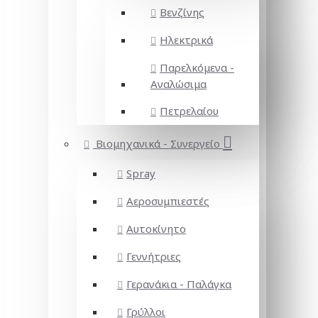
Βενζίνης
Ηλεκτρικά
Παρελκόμενα -
Αναλώσιμα
Πετρελαίου
Βιομηχανικά - Συνεργείο
Spray
Αεροσυμπιεστές
Αυτοκίνητο
Γεννήτριες
Γερανάκια - Παλάγκα
Γρύλλοι