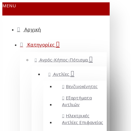
MENU
Αρχική
Κατηγορίες
Αγρός-Κήπος-Πότισμα
Αντλίες
Βενζινοκίνητες
Εξαρτήματα
Αντλιών
Ηλεκτρικές
Αντλίες Επιφανείας