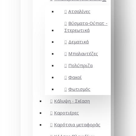
Ατσαλίνες
Βύσματα-Ούπατ -
Στερεωτικά
Δεματικά
Μπαλαντέζες
Πολύπριζα
Φακοί
Φωτισμός
Κάλυψη - Σκίαση
Καροτιέρες
Καρότσια μεταφοράς