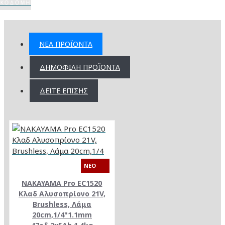
ΙΚΟΔΟΜΉ
ΝΈΑ ΠΡΟΪΌΝΤΑ
ΔΗΜΟΦΙΛΉ ΠΡΟΪΌΝΤΑ
ΔΕΊΤΕ ΕΠΊΣΗΣ
NEO
NAKAYAMA Pro EC1520
Κλαδ Αλυσοπρίονο 21V,
Brushless, Λάμα
20cm,1/4"1.1mm