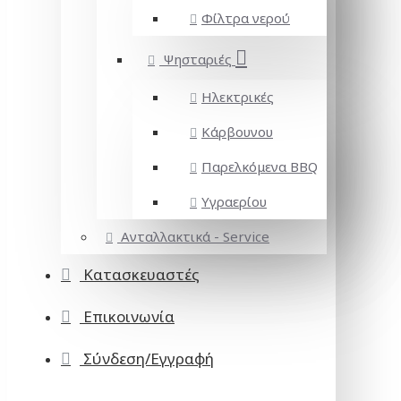
Φίλτρα νερού
Ψησταριές
Ηλεκτρικές
Κάρβουνου
Παρελκόμενα BBQ
Υγραερίου
Ανταλλακτικά - Service
Κατασκευαστές
Επικοινωνία
Σύνδεση/Εγγραφή