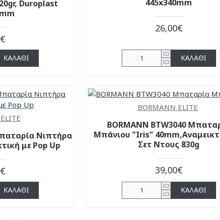
445x340mm
20gr, Duroplast
5mm
26,00€
0€
ΚΑΛΆΘΙ
ΚΑΛΆΘΙ
BORMANN ELITE
ELITE
BORMANN BTW3040 Μπατα
Μπάνιου "Iris" 40mm,Αναμεικτ
παταρία Νιπτήρα
Σετ Ντους 830g
τική με Pop Up
39,00€
0€
ΚΑΛΆΘΙ
ΚΑΛΆΘΙ