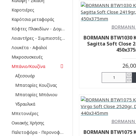
Κάλυψη - Σκίαση
Καροτιέρες
Καρότσια μεταφοράς
BORMANN 
Κόφτες Πλακιδίων - Δομικών υλικών
BORMANN BTW1030 Κ
Λειαντήρες - Συμπιεστές δαπέδων
Sagitta Soft Close 2
Λουκέτα - Αφαλοί
450x37
Μικροσυσκευές
26,0
Μπάνιο/Κουζίνα
Αξεσουάρ
Μπαταρίες Κουζίνας
Μπαταρίες Μπάνιου
Υδραυλικά
Μπετονιέρες
BORMANN 
Οικιακής Χρήσης
BORMANN BTW1075 Κ
Παλετοφόρα - Περονοφόρα