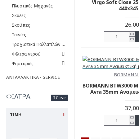
Virgo Soft Close 25
Πλυστικές Μηχανές
440x34
Σκάλες
26,0
Σκούπες
Ταινίες
Τροχιστικά Πολλαπλών Χρήσεων
Φίλτρα νερού
Ψησταριές
BORMANN 
ΑΝΤΑΛΛΑΚΤΙΚΆ - SERVICE
BORMANN BTW3000 Μ
Avra 35mm Αναμεικ
ΦΙΛΤΡΑ
Clear
37,0
ΤΙΜΗ