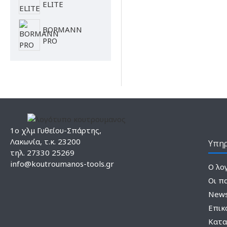
ELITE
BORMANN
PRO
1ο χλμ Γυθείου-Σπάρτης,
Λακωνία, τ.κ. 23200
Υπηρ
τηλ. 27330 25269
info@koutroumanos-tools.gr
Ο λο
Οι π
News
Επικ
Κατα