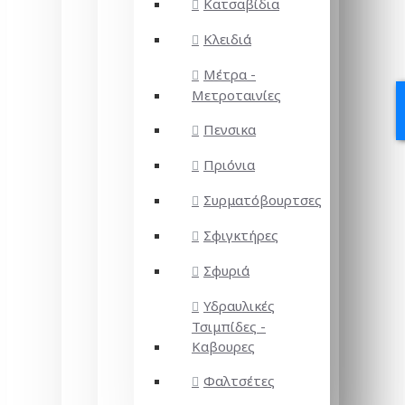
Κατσαβίδια
Κλειδιά
Μέτρα -
Μετροταινίες
Πενσικα
Πριόνια
Συρματόβουρτσες
Σφιγκτήρες
Σφυριά
Υδραυλικές
Τσιμπίδες -
Καβουρες
Φαλτσέτες