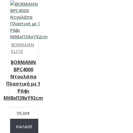
BORMANN
ELITE
BORMANN
BPC4000
Ντουλάπα
Πλαστική με 1
Ράφι
Μ68xΠ38xΥ92cm
59,00€
ΚΑΛΆΘΙ