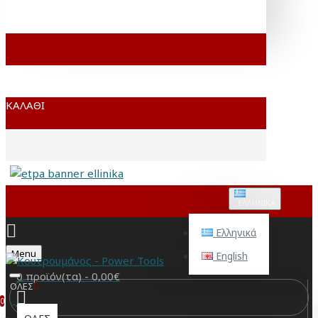
ΚΑΛΆΘΙ
ΕΛΛΗΝΙΚΆ
Ελληνικά
Menu
English
0 προϊόν(τα) - 0,00€
ΟΛΕΣ
0