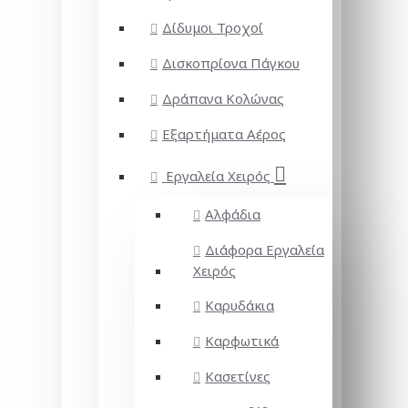
Δίδυμοι Τροχοί
Δισκοπρίονα Πάγκου
Δράπανα Κολώνας
Εξαρτήματα Αέρος
Εργαλεία Χειρός
Αλφάδια
Διάφορα Εργαλεία
Χειρός
Καρυδάκια
Καρφωτικά
Κασετίνες