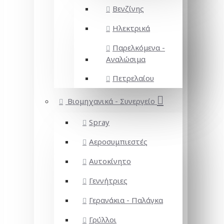
Βενζίνης
Ηλεκτρικά
Παρελκόμενα -
Αναλώσιμα
Πετρελαίου
Βιομηχανικά - Συνεργείο
Spray
Αεροσυμπιεστές
Αυτοκίνητο
Γεννήτριες
Γερανάκια - Παλάγκα
Γρύλλοι