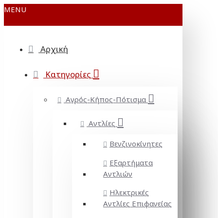
MENU
Αρχική
Κατηγορίες
Αγρός-Κήπος-Πότισμα
Αντλίες
Βενζινοκίνητες
Εξαρτήματα
Αντλιών
Ηλεκτρικές
Αντλίες Επιφανείας