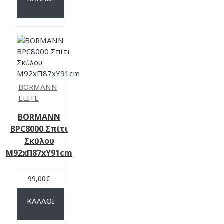
BORMANN
ELITE
BORMANN
BPC8000 Σπίτι
Σκύλου
Μ92xΠ87xΥ91cm
99,00€
ΚΑΛΆΘΙ