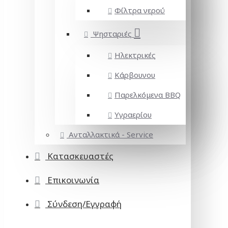
Φίλτρα νερού
Ψησταριές
Ηλεκτρικές
Κάρβουνου
Παρελκόμενα BBQ
Υγραερίου
Ανταλλακτικά - Service
Κατασκευαστές
Επικοινωνία
Σύνδεση/Εγγραφή