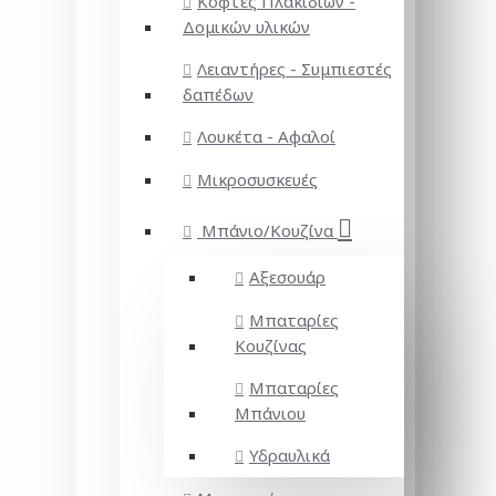
Κόφτες Πλακιδίων -
Δομικών υλικών
Λειαντήρες - Συμπιεστές
δαπέδων
Λουκέτα - Αφαλοί
Μικροσυσκευές
Μπάνιο/Κουζίνα
Αξεσουάρ
Μπαταρίες
Κουζίνας
Μπαταρίες
Μπάνιου
Υδραυλικά