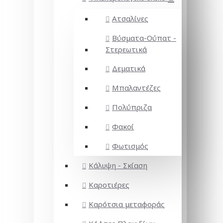
Ατσαλίνες
Βύσματα-Ούπατ -
Στερεωτικά
Δεματικά
Μπαλαντέζες
Πολύπριζα
Φακοί
Φωτισμός
Κάλυψη - Σκίαση
Καροτιέρες
Καρότσια μεταφοράς