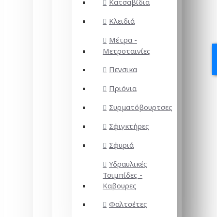
Κατσαβίδια
Κλειδιά
Μέτρα -
Μετροταινίες
Πενσικα
Πριόνια
Συρματόβουρτσες
Σφιγκτήρες
Σφυριά
Υδραυλικές
Τσιμπίδες -
Καβουρες
Φαλτσέτες