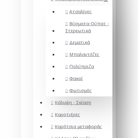
Ατσαλίνες
Βύσματα-Ούπατ -
Στερεωτικά
Δεματικά
Μπαλαντέζες
Πολύπριζα
Φακοί
Φωτισμός
Κάλυψη - Σκίαση
Καροτιέρες
Καρότσια μεταφοράς