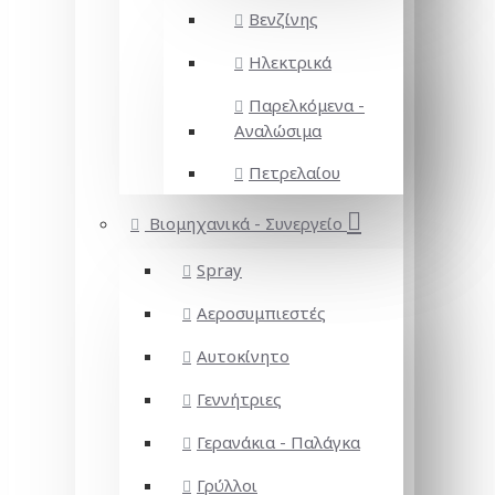
Βενζίνης
Ηλεκτρικά
Παρελκόμενα -
Αναλώσιμα
Πετρελαίου
Βιομηχανικά - Συνεργείο
Spray
Αεροσυμπιεστές
Αυτοκίνητο
Γεννήτριες
Γερανάκια - Παλάγκα
Γρύλλοι