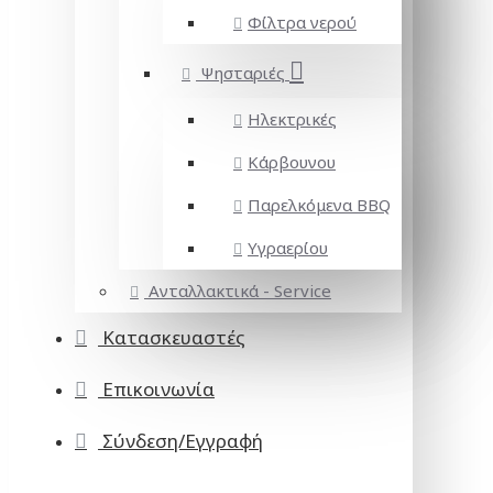
Φίλτρα νερού
Ψησταριές
Ηλεκτρικές
Κάρβουνου
Παρελκόμενα BBQ
Υγραερίου
Ανταλλακτικά - Service
Κατασκευαστές
Επικοινωνία
Σύνδεση/Εγγραφή