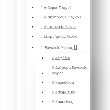
Δίδυμοι Τροχοί
Δισκοπρίονα Πάγκου
Δράπανα Κολώνας
Εξαρτήματα Αέρος
Εργαλεία Χειρός
Αλφάδια
Διάφορα Εργαλεία
Χειρός
Καρυδάκια
Καρφωτικά
Κασετίνες