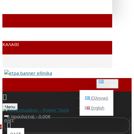
ΚΑΛΆΘΙ
ΕΛΛΗΝΙΚΆ
Ελληνικά
Menu
English
0 προϊόν(τα) - 0,00€
ΟΛΕΣ
0