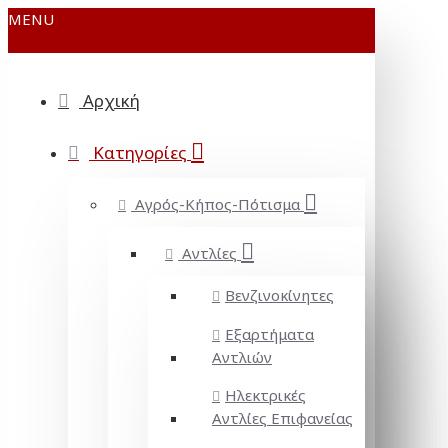
MENU
Αρχική
Κατηγορίες
Αγρός-Κήπος-Πότισμα
Αντλίες
Βενζινοκίνητες
Εξαρτήματα
Αντλιών
Ηλεκτρικές
Αντλίες Επιφανείας