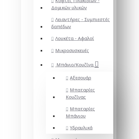
Κόφτες Πλακιδίων -
Δομικών υλικών
Λειαντήρες - Συμπιεστές
δαπέδων
Λουκέτα - Αφαλοί
Μικροσυσκευές
Μπάνιο/Κουζίνα
Αξεσουάρ
Μπαταρίες
Κουζίνας
Μπαταρίες
Μπάνιου
Υδραυλικά