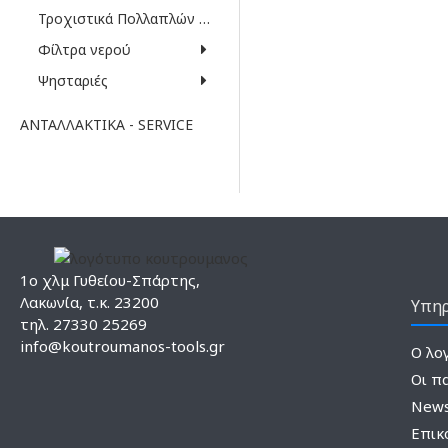
Τροχιστικά Πολλαπλών Χρήσεων
Φίλτρα νερού
Ψησταριές
ΑΝΤΑΛΛΑΚΤΙΚΆ - SERVICE
1ο χλμ Γυθείου-Σπάρτης,
Λακωνία, τ.κ. 23200
Υπηρ
τηλ. 27330 25269
info@koutroumanos-tools.gr
Ο λο
Οι π
News
Επικ