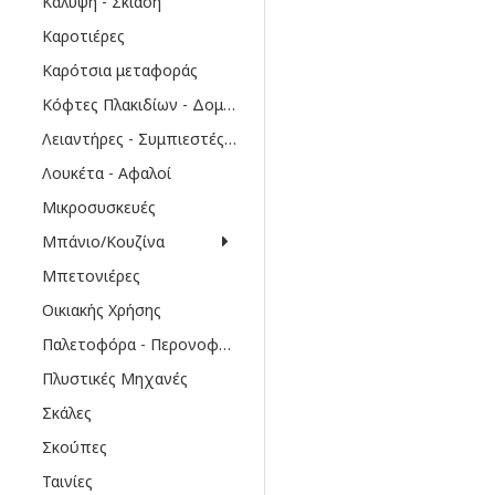
Κάλυψη - Σκίαση
Καροτιέρες
Καρότσια μεταφοράς
Κόφτες Πλακιδίων - Δομικών υλικών
Λειαντήρες - Συμπιεστές δαπέδων
Λουκέτα - Αφαλοί
Μικροσυσκευές
Μπάνιο/Κουζίνα
Μπετονιέρες
Οικιακής Χρήσης
Παλετοφόρα - Περονοφόρα
Πλυστικές Μηχανές
Σκάλες
Σκούπες
Ταινίες