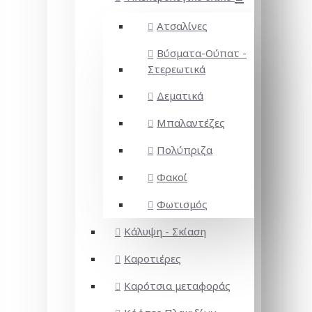
Ατσαλίνες
Βύσματα-Ούπατ -
Στερεωτικά
Δεματικά
Μπαλαντέζες
Πολύπριζα
Φακοί
Φωτισμός
Κάλυψη - Σκίαση
Καροτιέρες
Καρότσια μεταφοράς