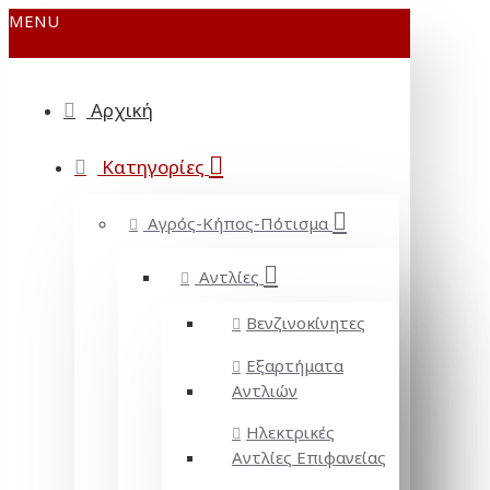
MENU
Αρχική
Κατηγορίες
Αγρός-Κήπος-Πότισμα
Αντλίες
Βενζινοκίνητες
Εξαρτήματα
Αντλιών
Ηλεκτρικές
Αντλίες Επιφανείας