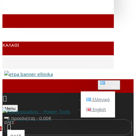
ΚΑΛΆΘΙ
ΕΛΛΗΝΙΚΆ
Ελληνικά
Menu
English
0 προϊόν(τα) - 0,00€
ΟΛΕΣ
0