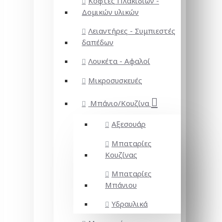
Κόφτες Πλακιδίων -
Δομικών υλικών
Λειαντήρες - Συμπιεστές
δαπέδων
Λουκέτα - Αφαλοί
Μικροσυσκευές
Μπάνιο/Κουζίνα
Αξεσουάρ
Μπαταρίες
Κουζίνας
Μπαταρίες
Μπάνιου
Υδραυλικά