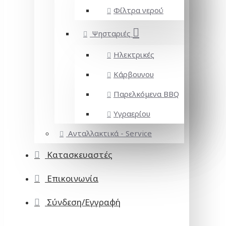
Φίλτρα νερού
Ψησταριές
Ηλεκτρικές
Κάρβουνου
Παρελκόμενα BBQ
Υγραερίου
Ανταλλακτικά - Service
Κατασκευαστές
Επικοινωνία
Σύνδεση/Εγγραφή