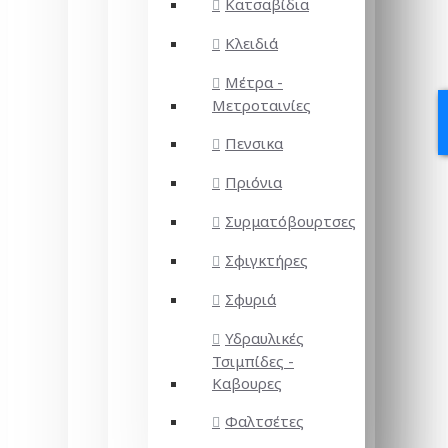
Κατσαβίδια
Κλειδιά
Μέτρα -
Μετροταινίες
Πενσικα
Πριόνια
Συρματόβουρτσες
Σφιγκτήρες
Σφυριά
Υδραυλικές
Τσιμπίδες -
Καβουρες
Φαλτσέτες