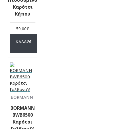
Πτυσσόμενο
Καρότσι
Κήπου
59,00€
ΚΑΛΆΘΙ
BORMANN
BORMANN
BWB6500
Καρότσι
Γαλβανιζέ