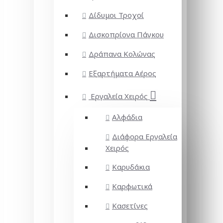
Δίδυμοι Τροχοί
Δισκοπρίονα Πάγκου
Δράπανα Κολώνας
Εξαρτήματα Αέρος
Εργαλεία Χειρός
Αλφάδια
Διάφορα Εργαλεία
Χειρός
Καρυδάκια
Καρφωτικά
Κασετίνες