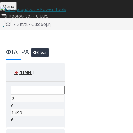
Menu
0 προϊόν(τα) - 0,00€
Σπίτι - Οικοδομή
ΦΙΛΤΡΑ
Clear
ΤΙΜΗ
€
€