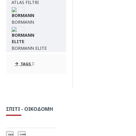
ATLAS FILTRI
Πλυστικές Μηχανές
Σκούπες
Φίλτρα νερού
BORMANN
Ψησταριές
BORMANN ELITE
TAGS
BORMANN PRO
INSTAPURE
MATRIKX
ΣΠΊΤΙ - ΟΙΚΟΔΟΜΉ
NAKAYAMA