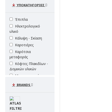
ΥΠΟΚΑΤΗΓΟΡΙΕΣ
Έπιπλα
Ηλεκτρολογικό
υλικό
Κάλυψη - Σκίαση
Καροτιέρες
Καρότσια
μεταφοράς
Κόφτες Πλακιδίων -
Δομικών υλικών
Μικροσυσκευές
Μπάνιο/Κουζίνα
BRANDS
Μπετονιέρες
Οικιακής Χρήσης
Παλετοφόρα -
Περονοφόρα