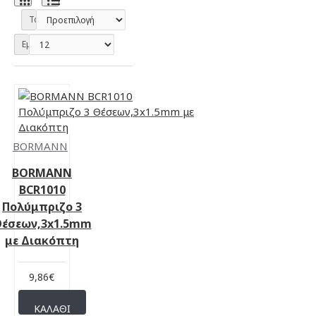
Ταξινόμηση
Εμφάνιση:
BORMANN
BORMANN
BCR1010
Πολύμπριζο 3
έσεων,3x1.5mm
με Διακόπτη
9,86€
ΚΑΛΆΘΙ