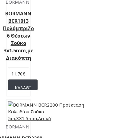
BORMANN
BORMANN
BCR1013
Πολύμπριζο
6 Θέσεων
Σούκο
3x1.5mm,με
Διακόπτη
11,70€
ΚΑΛΆΘΙ
BORMANN