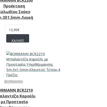
ORMANN BCR2200
Προέκταση
Καλωδίου Σούκο
m,3X1.5mm,Λευκή
12,90€
ΚΑΛΆΘΙ
BORMANN
ORMANN BCR2210
αλαντέζα Καρούλι
με Προστασία