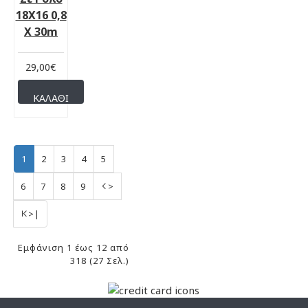
18Χ16 0,8
Χ 30m
29,00€
ΚΑΛΆΘΙ
1
2
3
4
5
6
7
8
9
>
>|
Εμφάνιση 1 έως 12 από
318 (27 Σελ.)