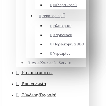
Φίλτρα νερού
Ψησταριές
Ηλεκτρικές
Κάρβουνου
Παρελκόμενα BBQ
Υγραερίου
Ανταλλακτικά - Service
Κατασκευαστές
Επικοινωνία
Σύνδεση/Εγγραφή