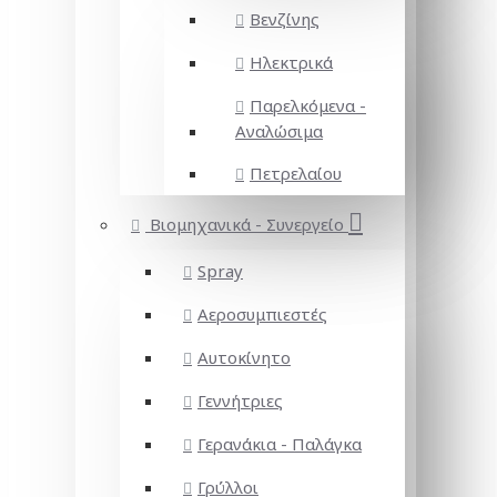
Βενζίνης
Ηλεκτρικά
Παρελκόμενα -
Αναλώσιμα
Πετρελαίου
Βιομηχανικά - Συνεργείο
Spray
Αεροσυμπιεστές
Αυτοκίνητο
Γεννήτριες
Γερανάκια - Παλάγκα
Γρύλλοι