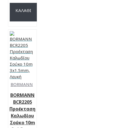
ΚΑΛΆΘΙ
BORMANN
ΒΟRMANN
BCR2205
Προέκταση
Καλωδίου
Σούκο 10m