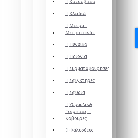
Κατσαβίδια
Κλειδιά
Μέτρα -
Μετροταινίες
Πενσικα
Πριόνια
Συρματόβουρτσες
Σφιγκτήρες
Σφυριά
Υδραυλικές
Τσιμπίδες -
Καβουρες
Φαλτσέτες