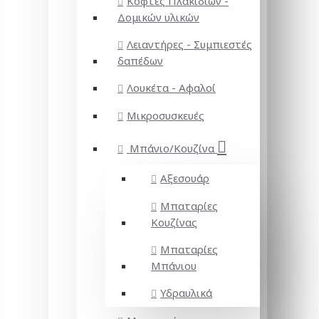
Κόφτες Πλακιδίων -
Δομικών υλικών
Λειαντήρες - Συμπιεστές
δαπέδων
Λουκέτα - Αφαλοί
Μικροσυσκευές
Μπάνιο/Κουζίνα
Αξεσουάρ
Μπαταρίες
Κουζίνας
Μπαταρίες
Μπάνιου
Υδραυλικά