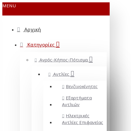
MENU
Αρχική
Κατηγορίες
Αγρός-Κήπος-Πότισμα
Αντλίες
Βενζινοκίνητες
Εξαρτήματα
Αντλιών
Ηλεκτρικές
Αντλίες Επιφανείας