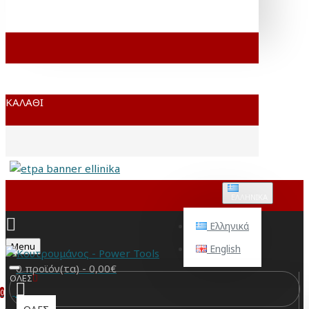
ΚΑΛΆΘΙ
ΕΛΛΗΝΙΚΆ
Ελληνικά
Menu
English
0 προϊόν(τα) - 0,00€
ΟΛΕΣ
0