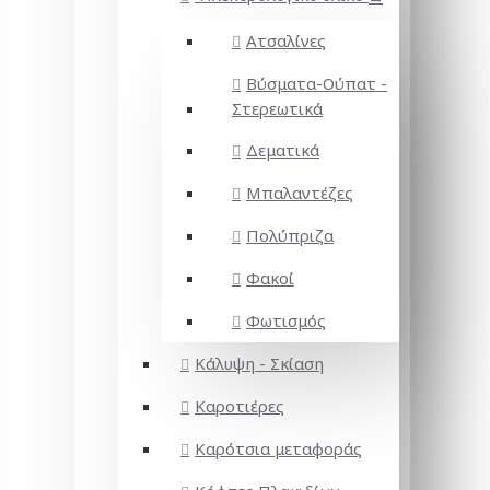
Ατσαλίνες
Βύσματα-Ούπατ -
Στερεωτικά
Δεματικά
Μπαλαντέζες
Πολύπριζα
Φακοί
Φωτισμός
Κάλυψη - Σκίαση
Καροτιέρες
Καρότσια μεταφοράς