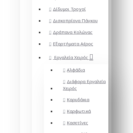
Δίδυμοι Τροχοί
Δισκοπρίονα Πάγκου
Δράπανα Κολώνας
Εξαρτήματα Αέρος
Εργαλεία Χειρός
Αλφάδια
Διάφορα Εργαλεία
Χειρός
Καρυδάκια
Καρφωτικά
Κασετίνες