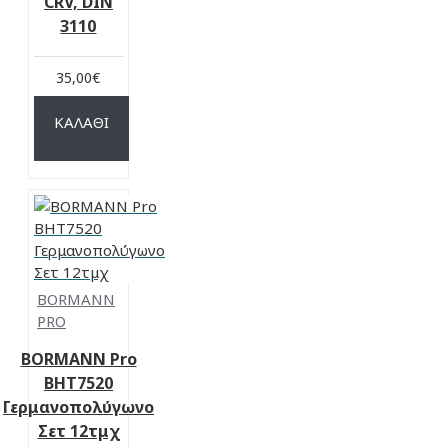
CRV, DIN
3110
35,00€
ΚΑΛΆΘΙ
BORMANN
PRO
BORMANN Pro
BHT7520
Γερμανοπολύγωνο
Σετ 12τμχ