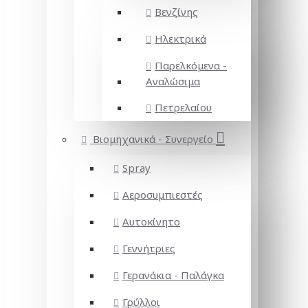
Βενζίνης
Ηλεκτρικά
Παρελκόμενα -
Αναλώσιμα
Πετρελαίου
Βιομηχανικά - Συνεργείο
Spray
Αεροσυμπιεστές
Αυτοκίνητο
Γεννήτριες
Γερανάκια - Παλάγκα
Γρύλλοι