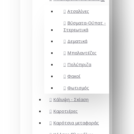
Ατσαλίνες
Βύσματα-Ούπατ -
Στερεωτικά
Δεματικά
Μπαλαντέζες
Πολύπριζα
Φακοί
Φωτισμός
Κάλυψη - Σκίαση
Καροτιέρες
Καρότσια μεταφοράς