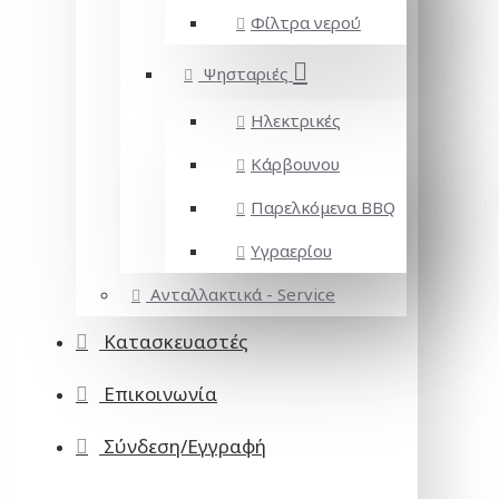
Φίλτρα νερού
Ψησταριές
Ηλεκτρικές
Κάρβουνου
Παρελκόμενα BBQ
Υγραερίου
Ανταλλακτικά - Service
Κατασκευαστές
Επικοινωνία
Σύνδεση/Εγγραφή