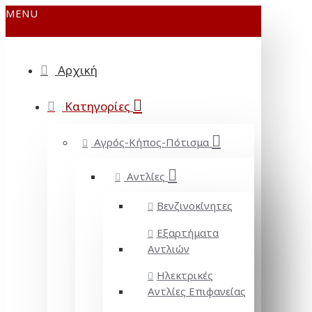
MENU
Αρχική
Κατηγορίες
Αγρός-Κήπος-Πότισμα
Αντλίες
Βενζινοκίνητες
Εξαρτήματα
Αντλιών
Ηλεκτρικές
Αντλίες Επιφανείας