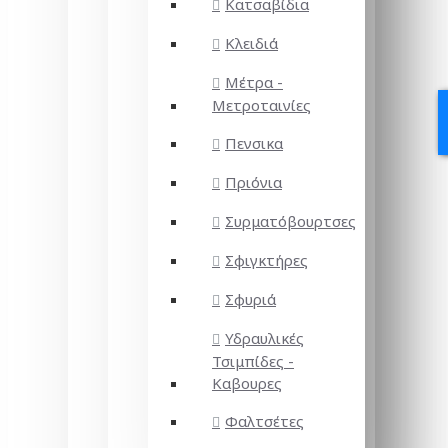
Κατσαβίδια
Κλειδιά
Μέτρα -
Μετροταινίες
Πενσικα
Πριόνια
Συρματόβουρτσες
Σφιγκτήρες
Σφυριά
Υδραυλικές
Τσιμπίδες -
Καβουρες
Φαλτσέτες