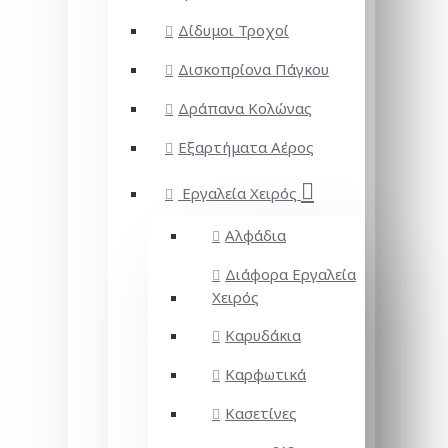
Δίδυμοι Τροχοί
Δισκοπρίονα Πάγκου
Δράπανα Κολώνας
Εξαρτήματα Αέρος
Εργαλεία Χειρός
Αλφάδια
Διάφορα Εργαλεία
Χειρός
Καρυδάκια
Καρφωτικά
Κασετίνες