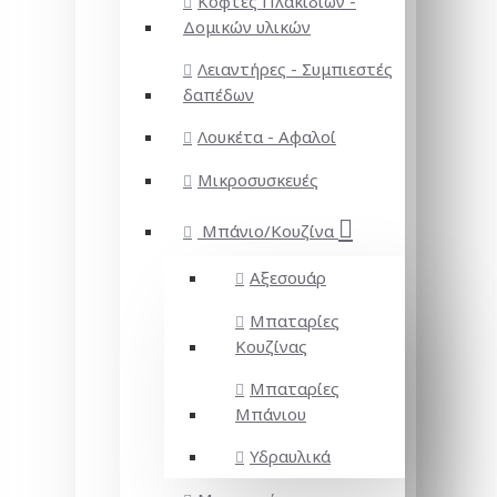
Κόφτες Πλακιδίων -
Δομικών υλικών
Λειαντήρες - Συμπιεστές
δαπέδων
Λουκέτα - Αφαλοί
Μικροσυσκευές
Μπάνιο/Κουζίνα
Αξεσουάρ
Μπαταρίες
Κουζίνας
Μπαταρίες
Μπάνιου
Υδραυλικά