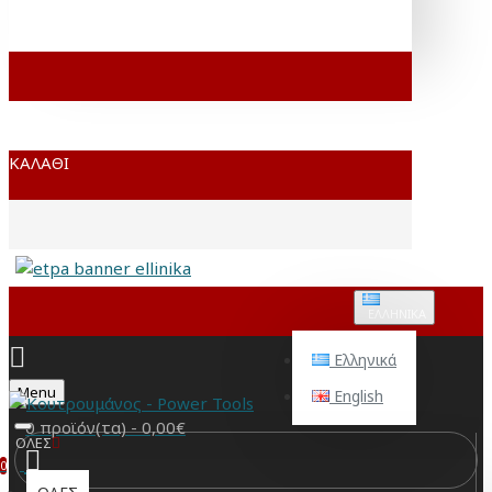
ΚΑΛΆΘΙ
ΕΛΛΗΝΙΚΆ
Ελληνικά
Menu
English
0 προϊόν(τα) - 0,00€
ΟΛΕΣ
0