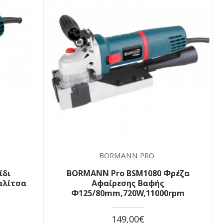
BORMANN PRO
ίδι
BORMANN Pro BSM1080 Φρέζα
αλίτσα
Αφαίρεσης Βαφής
Φ125/80mm,720W,11000rpm
149,00€