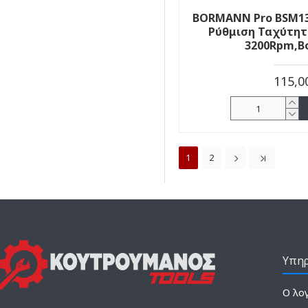
BORMANN Pro BSM13
Ρύθμιση Ταχύτητ
3200Rpm,Β
115,0
1
2
Υπηρ
Ο λο