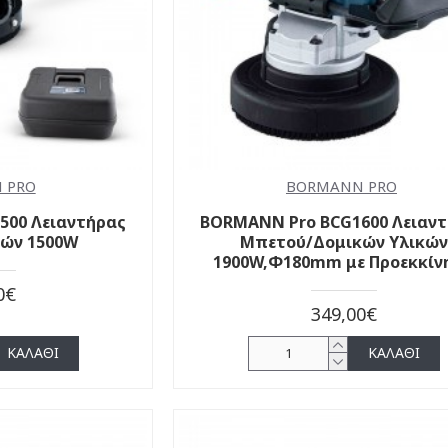
 PRO
BORMANN PRO
500 Λειαντήρας
BORMANN Pro BCG1600 Λειαν
κών 1500W
Μπετού/Δομικών Υλικών
1900W,Φ180mm με Προεκκίν
0€
349,00€
ΚΑΛΆΘΙ
ΚΑΛΆΘΙ