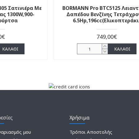
05 Σατινιέρα Με
BORMANN Pro BTC5125 Λειαν
ας 1300W,900-
Δαπέδου Βενζίνης Τετράχρο
ούρτσα
6.5Hp,196cc(Ελικοπτεράκι
0€
749,00€
ΚΑΛΆΘΙ
ΚΑΛΆΘΙ
εσίες
Χρήσιμα
γαριασμός μου
Τρόποι Αποστολής