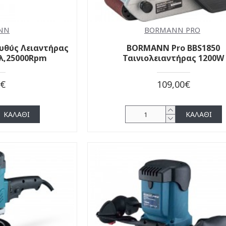
NN
BORMANN PRO
υθύς Λειαντήρας
BORMANN Pro BBS1850
λ,25000Rpm
Ταινιολειαντήρας 1200W
0€
109,00€
ΚΑΛΆΘΙ
ΚΑΛΆΘΙ