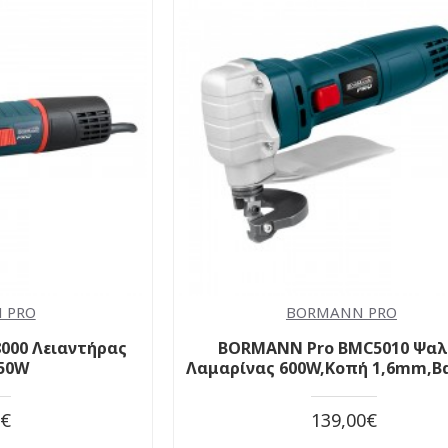
 PRO
BORMANN PRO
000 Λειαντήρας
BORMANN Pro BMC5010 Ψαλ
750W
Λαμαρίνας 600W,Κοπή 1,6mm,Β
0€
139,00€