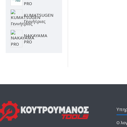
PRO
KUMATSUGEN
Γεννήτριες
NAKAYAMA
PRO
Υπηρ
Ο λο