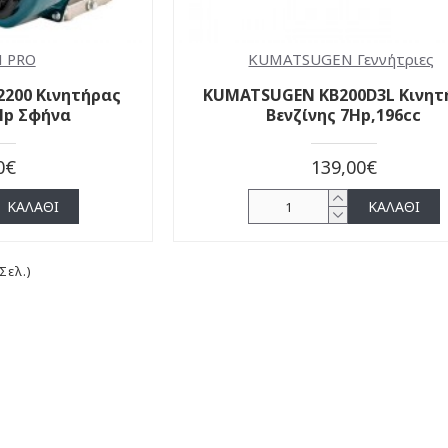
 PRO
KUMATSUGEN Γεννήτριες
200 Κινητήρας
KUMATSUGEN KB200D3L Κινητ
5Ηp Σφήνα
Βενζίνης 7Hp,196cc
0€
139,00€
ΚΑΛΆΘΙ
ΚΑΛΆΘΙ
Σελ.)