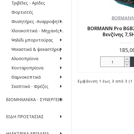
Τριβέλες - Αρίδες
Φορτιστές
BORMANN
Φυσητήρες -Αναρροφητήρες
BORMANN Pro BGB2
Χλοοκοπτικά - Μηχανές γκαζόν
Βενζίνης 7,
Ψαλίδι μπορντούρας
Ψεκαστικά & ψεκαστήρες
185,0
Αλυσοπρίονα
Κονταροπρίονα
Θαμνοκοπτικά
Εμφάνιση 1 έως 3 από 3 (1 
Σκαπτικά - Φρέζες
ΒΙΟΜΗΧΑΝΙΚΆ - ΣΥΝΕΡΓΕΊΟ
ΕΊΔΗ ΠΡΟΣΤΑΣΊΑΣ
ΗΛΕΚΤΡΙΚΆ ΕΡΓΑΛΕΊΑ