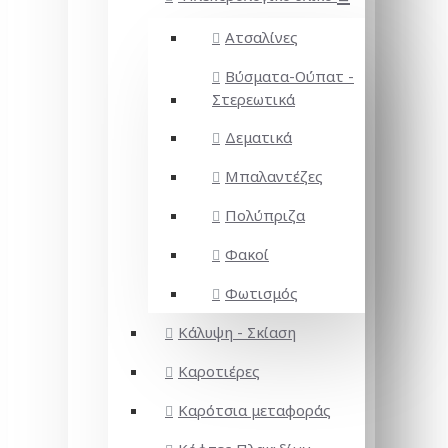
Ατσαλίνες
Βύσματα-Ούπατ -
Στερεωτικά
Δεματικά
Μπαλαντέζες
Πολύπριζα
Φακοί
Φωτισμός
Κάλυψη - Σκίαση
Καροτιέρες
Καρότσια μεταφοράς