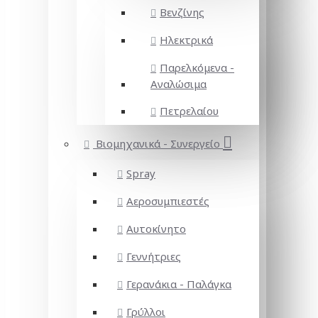
Βενζίνης
Ηλεκτρικά
Παρελκόμενα -
Αναλώσιμα
Πετρελαίου
Βιομηχανικά - Συνεργείο
Spray
Αεροσυμπιεστές
Αυτοκίνητο
Γεννήτριες
Γερανάκια - Παλάγκα
Γρύλλοι