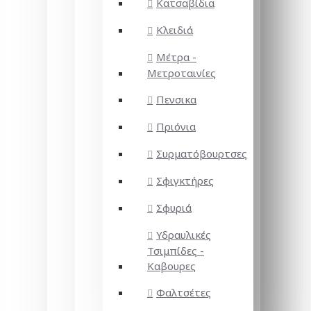
Κατσαβίδια
Κλειδιά
Μέτρα -
Μετροταινίες
Πενσικα
Πριόνια
Συρματόβουρτσες
Σφιγκτήρες
Σφυριά
Υδραυλικές
Τσιμπίδες -
Καβουρες
Φαλτσέτες