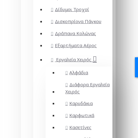
Δίδυμοι Τροχοί
Δισκοπρίονα Πάγκου
Δράπανα Κολώνας
Εξαρτήματα Αέρος
Εργαλεία Χειρός
Αλφάδια
Διάφορα Εργαλεία
Χειρός
Καρυδάκια
Καρφωτικά
Κασετίνες