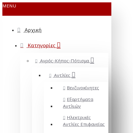
MENU
Αρχική
Κατηγορίες
Αγρός-Κήπος-Πότισμα
Αντλίες
Βενζινοκίνητες
Εξαρτήματα
Αντλιών
Ηλεκτρικές
Αντλίες Επιφανείας