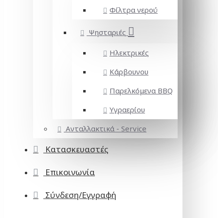
Φίλτρα νερού
Ψησταριές
Ηλεκτρικές
Κάρβουνου
Παρελκόμενα BBQ
Υγραερίου
Ανταλλακτικά - Service
Κατασκευαστές
Επικοινωνία
Σύνδεση/Εγγραφή