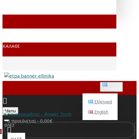
ΚΑΛΆΘΙ
ΕΛΛΗΝΙΚΆ
Ελληνικά
Menu
English
0 προϊόν(τα) - 0,00€
ΟΛΕΣ
0