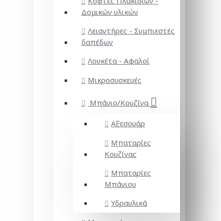
Κόφτες Πλακιδίων -
Δομικών υλικών
Λειαντήρες - Συμπιεστές
δαπέδων
Λουκέτα - Αφαλοί
Μικροσυσκευές
Μπάνιο/Κουζίνα
Αξεσουάρ
Μπαταρίες
Κουζίνας
Μπαταρίες
Μπάνιου
Υδραυλικά