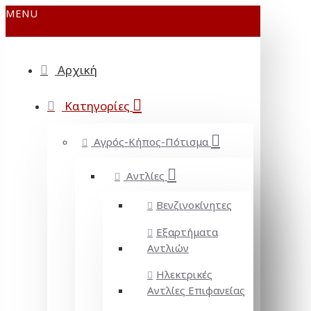
MENU
Αρχική
Κατηγορίες
Αγρός-Κήπος-Πότισμα
Αντλίες
Βενζινοκίνητες
Εξαρτήματα
Αντλιών
Ηλεκτρικές
Αντλίες Επιφανείας