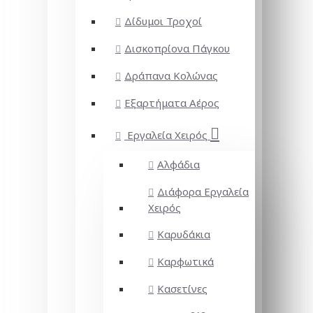
Δίδυμοι Τροχοί
Δισκοπρίονα Πάγκου
Δράπανα Κολώνας
Εξαρτήματα Αέρος
Εργαλεία Χειρός
Αλφάδια
Διάφορα Εργαλεία
Χειρός
Καρυδάκια
Καρφωτικά
Κασετίνες