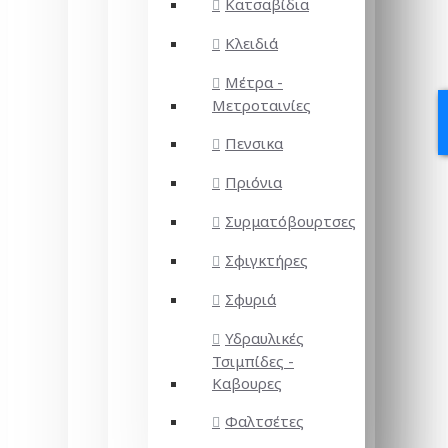
Κατσαβίδια
Κλειδιά
Μέτρα -
Μετροταινίες
Πενσικα
Πριόνια
Συρματόβουρτσες
Σφιγκτήρες
Σφυριά
Υδραυλικές
Τσιμπίδες -
Καβουρες
Φαλτσέτες