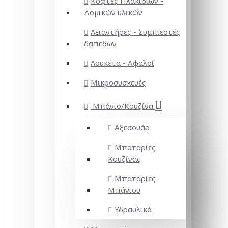
Κόφτες Πλακιδίων -
Δομικών υλικών
Λειαντήρες - Συμπιεστές
δαπέδων
Λουκέτα - Αφαλοί
Μικροσυσκευές
Μπάνιο/Κουζίνα
Αξεσουάρ
Μπαταρίες
Κουζίνας
Μπαταρίες
Μπάνιου
Υδραυλικά