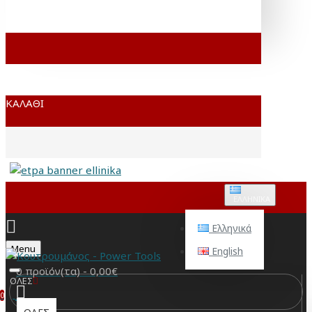
ΚΑΛΆΘΙ
ΕΛΛΗΝΙΚΆ
Ελληνικά
Menu
English
0 προϊόν(τα) - 0,00€
ΟΛΕΣ
0