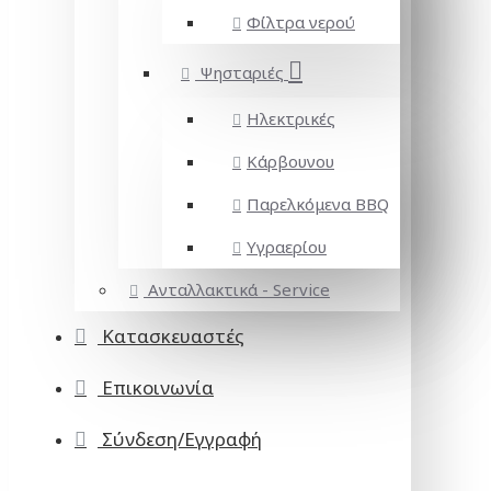
Φίλτρα νερού
Ψησταριές
Ηλεκτρικές
Κάρβουνου
Παρελκόμενα BBQ
Υγραερίου
Ανταλλακτικά - Service
Κατασκευαστές
Επικοινωνία
Σύνδεση/Εγγραφή