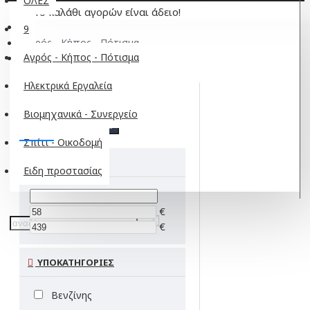
ΟΛΕΣ
Το καλάθι αγορών είναι άδειο!
9
Αγρός - Κήπος - Πότισμα
Αγρός - Κήπος - Πότισμα
Ψαλίδι μπορντούρας
Ηλεκτρικά Εργαλεία
Βιομηχανικά - Συνεργείο
ΦΙΛΤΡΑ
Clear
Σπίτι - Οικοδομή
ΤΙΜΗ
Ειδη προστασίας
€
€
ΥΠΟΚΑΤΗΓΟΡΙΕΣ
Βενζίνης