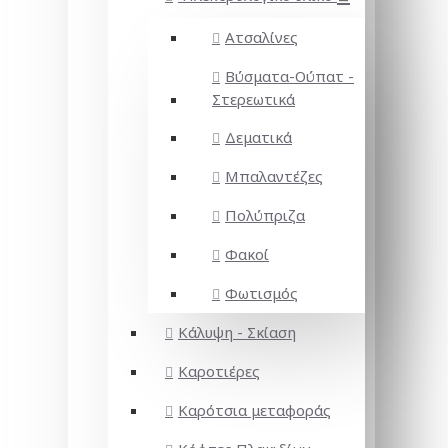
Ατσαλίνες
Βύσματα-Ούπατ -
Στερεωτικά
Δεματικά
Μπαλαντέζες
Πολύπριζα
Φακοί
Φωτισμός
Κάλυψη - Σκίαση
Καροτιέρες
Καρότσια μεταφοράς