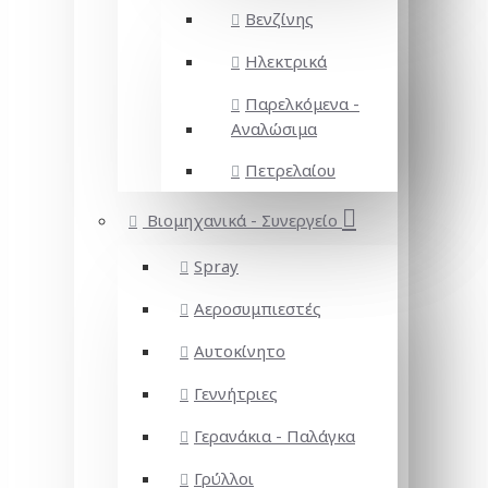
Βενζίνης
Ηλεκτρικά
Παρελκόμενα -
Αναλώσιμα
Πετρελαίου
Βιομηχανικά - Συνεργείο
Spray
Αεροσυμπιεστές
Αυτοκίνητο
Γεννήτριες
Γερανάκια - Παλάγκα
Γρύλλοι