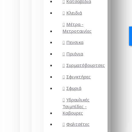
Κατσαβίδια
Κλειδιά
Μέτρα -
Μετροταινίες
Πενσικα
Πριόνια
Συρματόβουρτσες
Σφιγκτήρες
Σφυριά
Υδραυλικές
Τσιμπίδες -
Καβουρες
Φαλτσέτες