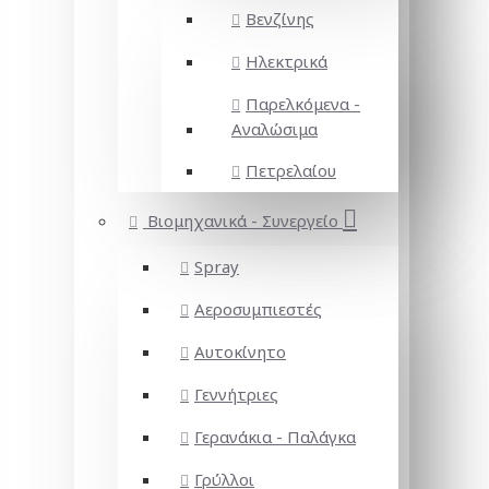
Βενζίνης
Ηλεκτρικά
Παρελκόμενα -
Αναλώσιμα
Πετρελαίου
Βιομηχανικά - Συνεργείο
Spray
Αεροσυμπιεστές
Αυτοκίνητο
Γεννήτριες
Γερανάκια - Παλάγκα
Γρύλλοι