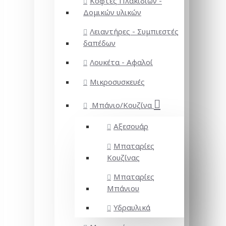
Κόφτες Πλακιδίων -
Δομικών υλικών
Λειαντήρες - Συμπιεστές
δαπέδων
Λουκέτα - Αφαλοί
Μικροσυσκευές
Μπάνιο/Κουζίνα
Αξεσουάρ
Μπαταρίες
Κουζίνας
Μπαταρίες
Μπάνιου
Υδραυλικά