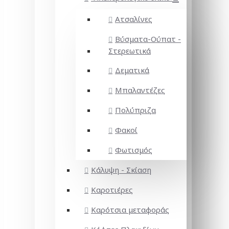
Ατσαλίνες
Βύσματα-Ούπατ -
Στερεωτικά
Δεματικά
Μπαλαντέζες
Πολύπριζα
Φακοί
Φωτισμός
Κάλυψη - Σκίαση
Καροτιέρες
Καρότσια μεταφοράς