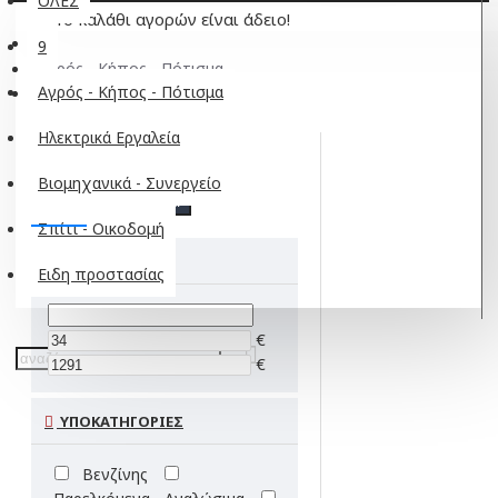
ΟΛΕΣ
Το καλάθι αγορών είναι άδειο!
9
Αγρός - Κήπος - Πότισμα
Αγρός - Κήπος - Πότισμα
Σκαπτικά - Φρέζες
Ηλεκτρικά Εργαλεία
Βιομηχανικά - Συνεργείο
ΦΙΛΤΡΑ
Clear
Σπίτι - Οικοδομή
ΤΙΜΗ
Ειδη προστασίας
€
€
ΥΠΟΚΑΤΗΓΟΡΙΕΣ
Βενζίνης