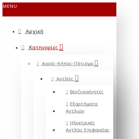
MENU
Αρχική
Κατηγορίες
Αγρός-Κήπος-Πότισμα
Αντλίες
Βενζινοκίνητες
Εξαρτήματα
Αντλιών
Ηλεκτρικές
Αντλίες Επιφανείας