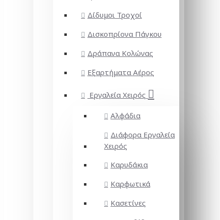
Δίδυμοι Τροχοί
Δισκοπρίονα Πάγκου
Δράπανα Κολώνας
Εξαρτήματα Αέρος
Εργαλεία Χειρός
Αλφάδια
Διάφορα Εργαλεία
Χειρός
Καρυδάκια
Καρφωτικά
Κασετίνες