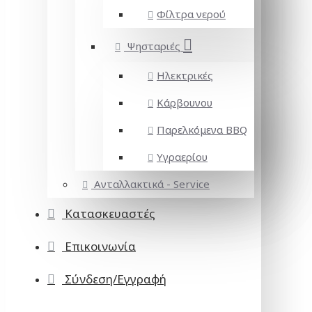
Φίλτρα νερού
Ψησταριές
Ηλεκτρικές
Κάρβουνου
Παρελκόμενα BBQ
Υγραερίου
Ανταλλακτικά - Service
Κατασκευαστές
Επικοινωνία
Σύνδεση/Εγγραφή