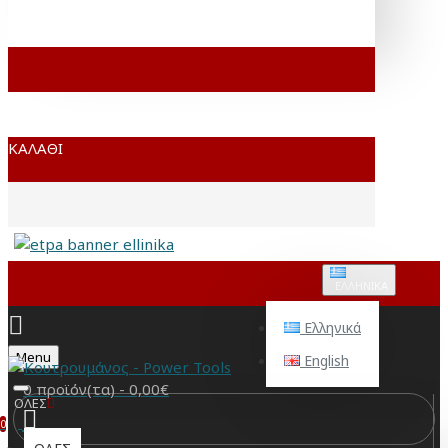
ΚΑΛΆΘΙ
ΕΛΛΗΝΙΚΆ
Ελληνικά
Menu
English
0 προϊόν(τα) - 0,00€
ΟΛΕΣ
0