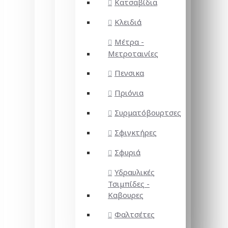
Κατσαβίδια
Κλειδιά
Μέτρα -
Μετροταινίες
Πενσικα
Πριόνια
Συρματόβουρτσες
Σφιγκτήρες
Σφυριά
Υδραυλικές
Τσιμπίδες -
Καβουρες
Φαλτσέτες