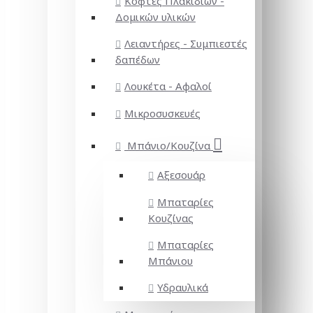
Κόφτες Πλακιδίων -
Δομικών υλικών
Λειαντήρες - Συμπιεστές
δαπέδων
Λουκέτα - Αφαλοί
Μικροσυσκευές
Μπάνιο/Κουζίνα
Αξεσουάρ
Μπαταρίες
Κουζίνας
Μπαταρίες
Μπάνιου
Υδραυλικά