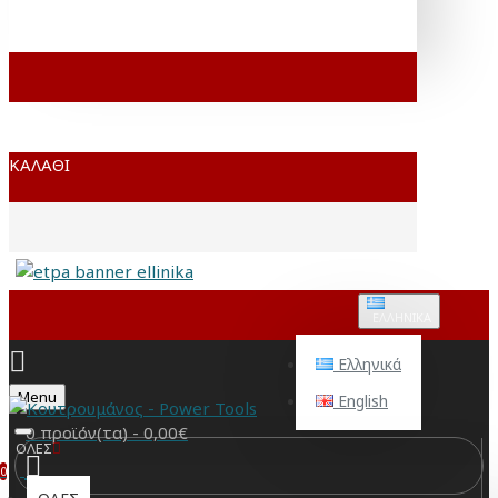
ΚΑΛΆΘΙ
ΕΛΛΗΝΙΚΆ
Ελληνικά
Menu
English
0 προϊόν(τα) - 0,00€
ΟΛΕΣ
0