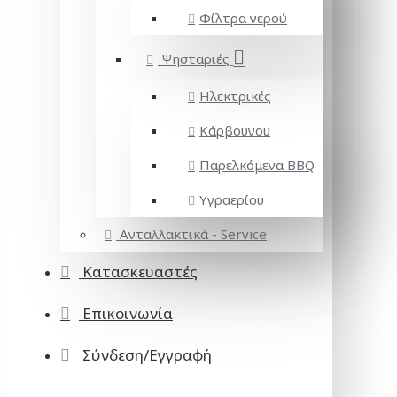
Φίλτρα νερού
Ψησταριές
Ηλεκτρικές
Κάρβουνου
Παρελκόμενα BBQ
Υγραερίου
Ανταλλακτικά - Service
Κατασκευαστές
Επικοινωνία
Σύνδεση/Εγγραφή