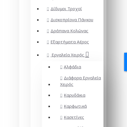
Δίδυμοι Τροχοί
Δισκοπρίονα Πάγκου
Δράπανα Κολώνας
Εξαρτήματα Αέρος
Εργαλεία Χειρός
Αλφάδια
Διάφορα Εργαλεία
Χειρός
Καρυδάκια
Καρφωτικά
Κασετίνες