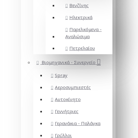
Βενζίνης
Ηλεκτρικά
Παρελκόμενα -
Αναλώσιμα
Πετρελαίου
Βιομηχανικά - Συνεργείο
Spray
Αεροσυμπιεστές
Αυτοκίνητο
Γεννήτριες
Γερανάκια - Παλάγκα
Γρύλλοι