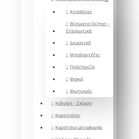
Ατσαλίνες
Βύσματα-Ούπατ -
Στερεωτικά
Δεματικά
Μπαλαντέζες
Πολύπριζα
Φακοί
Φωτισμός
Κάλυψη - Σκίαση
Καροτιέρες
Καρότσια μεταφοράς