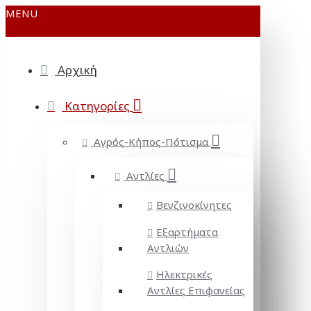
MENU
Αρχική
Κατηγορίες
Αγρός-Κήπος-Πότισμα
Αντλίες
Βενζινοκίνητες
Εξαρτήματα
Αντλιών
Ηλεκτρικές
Αντλίες Επιφανείας