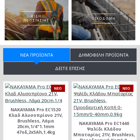
ΕΊΔΗ
ΟΙΚΟΔΟΜΉ
ΠΡΟΣΤΑΣΊΑΣ
ΝΈΑ ΠΡΟΪΌΝΤΑ
ΔΗΜΟΦΙΛΉ ΠΡΟΪΌΝΤΑ
ΔΕΊΤΕ ΕΠΊΣΗΣ
NEO
NEO
NAKAYAMA Pro EC1520
Κλαδ Αλυσοπρίονο 21V,
Brushless, Λάμα
NAKAYAMA Pro EC1440
20cm,1/4"1.1mm
Ψαλίδι Κλάδου
47οδ,2x5Ah,1.4kg
Μπαταρίας 21V, Brushless,